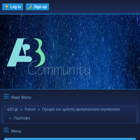
Log in
Sign up
Main Menu
a33.gr
Forum
Προφίλ του χρήστη apolymanseis-myoktonies
►
►
Περίληψη
►
Menu