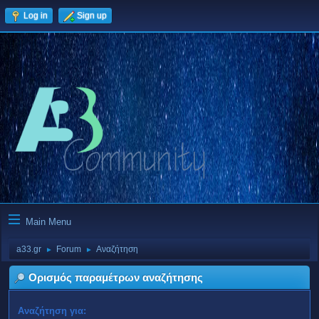
Log in
Sign up
Main Menu
a33.gr
Forum
Αναζήτηση
►
►
Ορισμός παραμέτρων αναζήτησης
Αναζήτηση για: