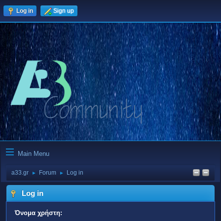
Log in
Sign up
Main Menu
a33.gr
Forum
Log in
►
►
Log in
Όνομα χρήστη: