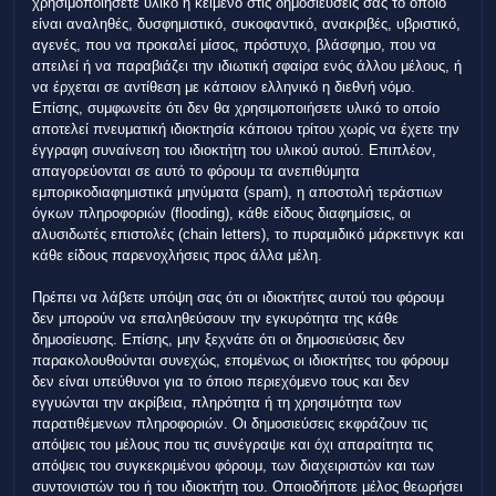
χρησιμοποιήσετε υλικό ή κείμενο στις δημοσιεύσεις σας το οποίο
είναι αναληθές, δυσφημιστικό, συκοφαντικό, ανακριβές, υβριστικό,
αγενές, που να προκαλεί μίσος, πρόστυχο, βλάσφημο, που να
απειλεί ή να παραβιάζει την ιδιωτική σφαίρα ενός άλλου μέλους, ή
να έρχεται σε αντίθεση με κάποιον ελληνικό η διεθνή νόμο.
Επίσης, συμφωνείτε ότι δεν θα χρησιμοποιήσετε υλικό το οποίο
αποτελεί πνευματική ιδιοκτησία κάποιου τρίτου χωρίς να έχετε την
έγγραφη συναίνεση του ιδιοκτήτη του υλικού αυτού. Επιπλέον,
απαγορεύονται σε αυτό το φόρουμ τα ανεπιθύμητα
εμπορικοδιαφημιστικά μηνύματα (spam), η αποστολή τεράστιων
όγκων πληροφοριών (flooding), κάθε είδους διαφημίσεις, οι
αλυσιδωτές επιστολές (chain letters), το πυραμιδικό μάρκετινγκ και
κάθε είδους παρενοχλήσεις προς άλλα μέλη.
Πρέπει να λάβετε υπόψη σας ότι οι ιδιοκτήτες αυτού του φόρουμ
δεν μπορούν να επαληθεύσουν την εγκυρότητα της κάθε
δημοσίευσης. Επίσης, μην ξεχνάτε ότι οι δημοσιεύσεις δεν
παρακολουθούνται συνεχώς, επομένως οι ιδιοκτήτες του φόρουμ
δεν είναι υπεύθυνοι για το όποιο περιεχόμενο τους και δεν
εγγυώνται την ακρίβεια, πληρότητα ή τη χρησιμότητα των
παρατιθέμενων πληροφοριών. Οι δημοσιεύσεις εκφράζουν τις
απόψεις του μέλους που τις συνέγραψε και όχι απαραίτητα τις
απόψεις του συγκεκριμένου φόρουμ, των διαχειριστών και των
συντονιστών του ή του ιδιοκτήτη του. Οποιοδήποτε μέλος θεωρήσει