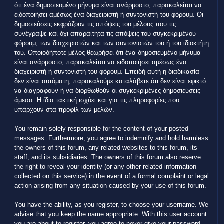
ότι ένα δημοσιευμένο μήνυμα είναι ανάρμοστο, παρακαλείται να
ειδοποιήσει αμέσως ένα διαχειριστή ή συντονιστή του φόρουμ. Οι
δημοσιεύσεις εκφράζουν τις απόψεις του μέλους που τις
συνέγραψε και όχι απαραίτητα τις απόψεις του συγκεκριμένου
φόρουμ, των διαχειριστών και των συντονιστών του ή του ιδιοκτήτη
του. Οποιοδήποτε μέλος θεωρήσει ότι ένα δημοσιευμένο μήνυμα
είναι ανάρμοστο, παρακαλείται να ειδοποιήσει αμέσως ένα
διαχειριστή ή συντονιστή του φόρουμ. Επειδή αυτή η διαδικασία
δεν είναι αυτόματη, παρακαλούμε καταλάβετε ότι δεν είναι εφικτό
να διαγραφούν ή να διορθωθούν οι συγκεκριμένες δημοσιεύσεις
άμεσα. Η ίδια τακτική ισχύει και για τις πληροφορίες που
υπάρχουν στα προφίλ των μελών.
You remain solely responsible for the content of your posted
messages. Furthermore, you agree to indemnify and hold harmless
the owners of this forum, any related websites to this forum, its
staff, and its subsidiaries. The owners of this forum also reserve
the right to reveal your identity (or any other related information
collected on this service) in the event of a formal complaint or legal
action arising from any situation caused by your use of this forum.
You have the ability, as you register, to choose your username. We
advise that you keep the name appropriate. With this user account
you are about to register, you agree to never give your password