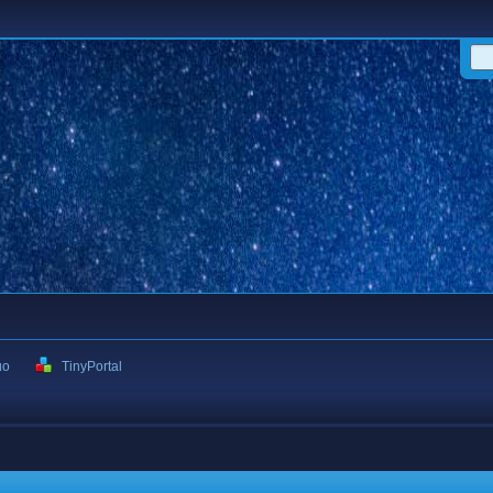
ιο
TinyPortal