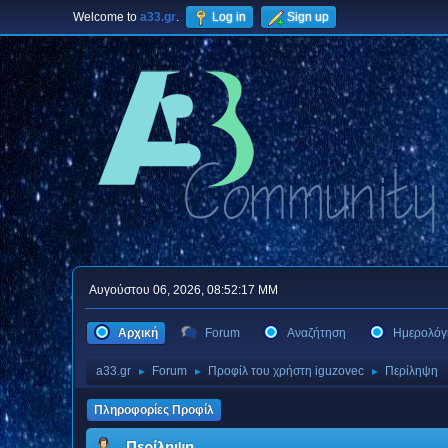
Welcome to
a33.gr
.
Log in
Sign up
Αυγούστου 06, 2026, 08:52:17 ΜΜ
Αρχική
Forum
Αναζήτηση
Ημερολόγ
a33.gr
Forum
Προφίλ του χρήστη iguzovec
Περίληψη
►
►
►
Πληροφορίες Προφίλ
Περίληψη