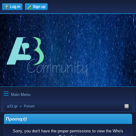
Log in
Sign up
Main Menu
a33.gr
Forum
►
Προσοχή!
Sorry, you don't have the proper permissions to view the Who's