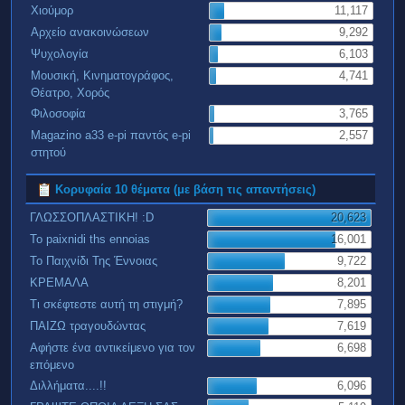
Χιούμορ
11,117
Αρχείο ανακοινώσεων
9,292
Ψυχολογία
6,103
Μουσική, Κινηματογράφος,
4,741
Θέατρο, Χορός
Φιλοσοφία
3,765
Magazino a33 e-pi παντός e-pi
2,557
στητού
Κορυφαία 10 θέματα (με βάση τις απαντήσεις)
ΓΛΩΣΣΟΠΛΑΣΤΙΚΗ! :D
20,623
To paixnidi ths ennoias
16,001
Το Παιχνίδι Της Έννοιας
9,722
ΚΡΕΜΑΛΑ
8,201
Τι σκέφτεστε αυτή τη στιγμή?
7,895
ΠΑΙΖΩ τραγουδώντας
7,619
Αφήστε ένα αντικείμενο για τον
6,698
επόμενο
Διλλήματα....!!
6,096