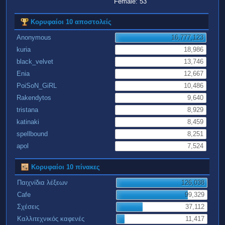
Female: 53
Κορυφαίοι 10 αποστολείς
Anonymous
16,777,123
kuria
18,986
black_velvet
13,746
Enia
12,667
PoiSoN_GiRL
10,486
Rakendytos
9,640
tristana
8,929
katinaki
8,459
spellbound
8,251
apol
7,524
Κορυφαίοι 10 πίνακες
Παιχνίδια λέξεων
126,038
Cafe
99,329
Σχέσεις
37,112
Καλλιτεχνικός καφενές
11,417