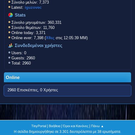
Σύνολο μελών: 7,373
Latest:
iguzovec
Stats
Σύνολο μηνυμάτων: 360,331
Σύνολο θεμάτων: 11,760
Online today: 3,371
Online ever: 7,398 (
Χθες
στις 12:05:39 ΜΜ)
Συνδεδεμένοι χρήστες
Users: 0
Guests: 2960
Total: 2960
Online
2960 Επισκέπτες, 0 Χρήστες
|
|
|
TinyPortal
Βοήθεια
Όροι και Κανόνες
Πάνω ▲
Η σελίδα δημιουργήθηκε σε 3.301 δευτερόλεπτα με 38 ερωτήματα.