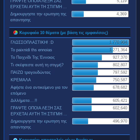
ΓΡΑΨΤΕ ΟΠΟΙΑ ΛΕΞΗ ΣΑΣ
5,119
ΕΡΧΕΤΑΙ ΑΥΤΗ ΤΗ ΣΤΙΓΜΗ ...
Δημιουργηστε την ερωτηση της
4,369
απαντησης
Κορυφαία 10 θέματα (με βάση τις εμφανίσεις)
ΓΛΩΣΣΟΠΛΑΣΤΙΚΗ! :D
1,770,904
To paixnidi ths ennoias
1,271,364
Το Παιχνίδι Της Έννοιας
927,370
Τι σκέφτεστε αυτή τη στιγμή?
802,807
ΠΑΙΖΩ τραγουδώντας
797,592
ΚΡΕΜΑΛΑ
750,587
Αφήστε ένα αντικείμενο για τον
678,682
επόμενο
Διλλήματα....!!
605,421
ΓΡΑΨΤΕ ΟΠΟΙΑ ΛΕΞΗ ΣΑΣ
602,640
ΕΡΧΕΤΑΙ ΑΥΤΗ ΤΗ ΣΤΙΓΜΗ ...
Δημιουργηστε την ερωτηση της
496,970
απαντησης
Κορυφαίοι αποστολείς νέων θεμάτων