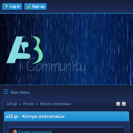
Log in
Sign up
Main Menu
a33.gr
Forum
Κέντρο στατιστικών
►
►
a33.gr - Κέντρο στατιστικών
Γενικά στατιστικά