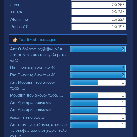
cuba
2ώ 36λ
saliara
2ώ 34λ
Alchimina
1ώ 22λ
Pappas10
1ώ 19λ
Top liked messages
Απ: Ο δολοφονος😀😀γυριζει
2
παντα στο τοπο του εγκληματος
😆😆
Re: Γυναίκες άνω των 40 .....
2
Re: Γυναίκες άνω των 40 .....
2
Απ: Μουσική που ακούω
1
τώρα......
Μουσική που ακούω τώρα......
1
Απ: Αμεση επικοινωνια
1
Απ: Αμεση επικοινωνια
1
Αμεση επικοινωνια
1
Απ: οταν εχω αϋπνιες απλωνω
1
τις σκεψεις μου ετσι χωρις πολυ
σκεψη