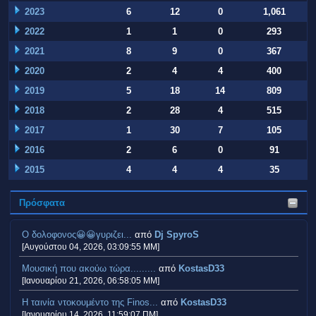
2023
6
12
0
1,061
2022
1
1
0
293
2021
8
9
0
367
2020
2
4
4
400
2019
5
18
14
809
2018
2
28
4
515
2017
1
30
7
105
2016
2
6
0
91
2015
4
4
4
35
Πρόσφατα
Ο δολοφονος😀😀γυριζει...
από
Dj SpyroS
[Αυγούστου 04, 2026, 03:09:55 ΜΜ]
Μουσική που ακούω τώρα.........
από
KostasD33
[Ιανουαρίου 21, 2026, 06:58:05 ΜΜ]
H ταινία ντοκουμέντο της Finos...
από
KostasD33
[Ιανουαρίου 14, 2026, 11:59:07 ΠΜ]