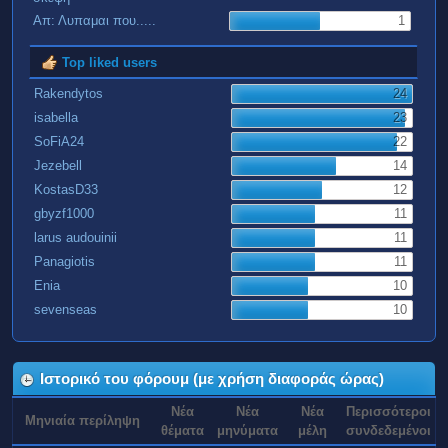
Απ: Λυπαμαι που.....
1
Top liked users
Rakendytos
24
isabella
23
SoFiA24
22
Jezebell
14
KostasD33
12
gbyzf1000
11
larus audouinii
11
Panagiotis
11
Enia
10
sevenseas
10
Ιστορικό του φόρουμ (με χρήση διαφοράς ώρας)
Νέα
Νέα
Νέα
Περισσότεροι
Μηνιαία περίληψη
θέματα
μηνύματα
μέλη
συνδεδεμένοι