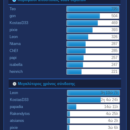
Teo
795
gon
504
KostasD33
469
pixie
393
Leon
326
Ntama
287
ChEf
285
papi
257
isabella
247
heinrich
221
Μεγαλύτερος χρόνος σύνδεσης
Leon
3η 10ώ 7λ
KostasD33
2η 4ώ 24λ
papadia
14ώ 11λ
Rakendytos
4ώ 25λ
atsianos
4ώ 2λ
pixie
3ώ 6λ