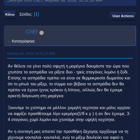
Ξεκίνησε από ChEf, Μάρτιος 06, 2010, 10:31:20 ΜΜ
1
Σελίδες
Κάτω
User Actions
ChEf
Καταγράφηκε
Μάρτιος 06, 2010, 10:31:20 ΜΜ
Αν θέλετε να γίνει πολύ σφιχτή η μαρέγκα δοκιμάστε την ώρα που
χτυπάτε τα ασπράδια να ρίξετε δυο - τρείς σταγόνες λεμόνι ή ξύδι.
Επίσης τα ασπράδια πρέπει να είναι σε θερμοκρασία δωματίου και
ότι το μπωλ του μίξερ, το σύρμα και βέβαια τα ασπράδια δεν θα
πρέπει να έχουν ίχνος κρόκου ή λίπους, αλλιώς δεν θα έχουμε
αρκετή διόγκωση στη μαρέγκα.
Ξεκινάμε το χτύπημα σε μάλλον χαμηλή ταχύτητα και μόλις αρχίσει
να αφρίζει προσθέτουμε λίγο κρεμόριο(1/8 κ.γ.) ή αν δεν έχουμε, 3-
4 σταγόνες χυμό λεμόνι και χτυπάμε στην υψηλή ταχύτητα.
Αν η συνταγή μας απαιτεί την προσθήκη ζάχαρης αρχίζουμε να τη
ρίχνουμε κουταλιά- κουταλιά, ενώ το μίξερ δουλεύει και αφού η