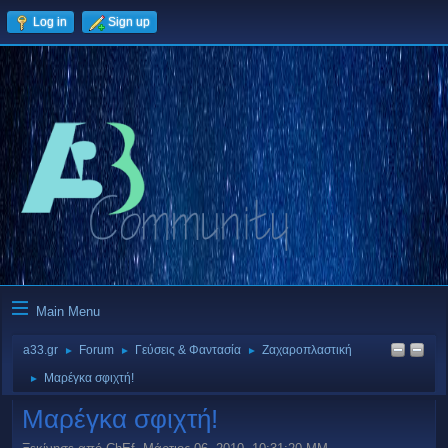
Log in
Sign up
Main Menu
a33.gr
Forum
Γεύσεις & Φαντασία
Ζαχαροπλαστική
►
►
►
Μαρέγκα σφιχτή!
►
Μαρέγκα σφιχτή!