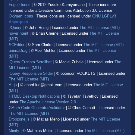
Fugue Icons
| © 2012 Yusuke Kamiyamane | These icons are
licensed under a Creative Commons Attribution 3.0 License
Oxygen Icons
| These icons are licensed under
GNU LGPLv3
Λογισμικό
JQuery
| © John Resig | Licensed under
The MIT License (MIT)
hoverIntent
| © Brian Cherne | Licensed under
The MIT License
(MIT)
SCEditor
| © Sam Clarke | Licensed under
The MIT License (MIT)
animaDrag
| © Abel Mohler | Licensed under
The MIT License
(MIT)
jQuery Custom Scrollbar
| © Maciej Zubala | Licensed under
The
MIT License (MIT)
jQuery Responsive Slider
| © booncon ROCKETS | Licensed under
The MIT License (MIT)
At.js
| © chord.luo@gmail.com | Licensed under
The MIT License
(MIT)
HTML5 Desktop Notifications
| © Tsvetan Tsvetkov | Licensed
under
The Apache License Version 2.0
GAuth Code Generator/Validator
| © Chris Cornutt | Licensed under
The MIT License (MIT)
Dropzone.js
| © Matias Meno | Licensed under
The MIT License
(MIT)
Minify
| © Matthias Mullie | Licensed under
The MIT License (MIT)