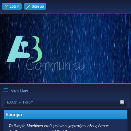
Log in
Sign up
Main Menu
a33.gr
Forum
►
Εύσημα
Το Simple Machines επιθυμεί να ευχαριστήσει όλους όσους