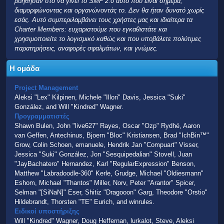
βοήθησαν στο να γίνει το SMF 2.0 αυτό που είναι σήμερα,
διαμορφώνοντας και οργανώνοντάς το. Δεν θα ήταν δυνατό χωρίς
εσάς. Αυτό συμπεριλαμβάνει τους χρήστες μας και ιδιαίτερα τα
Charter Members: ευχαριστούμε που εγκαθιστάτε και
χρησιμοποιείτε το λογισμικό καθώς και που υποβάλετε πολύτιμες
παρατηρήσεις, αναφορές σφαλμάτων, και γνώμες.
Η ομάδα
Project Management
Aleksi "Lex" Kilpinen, Michele "Illori" Davis, Jessica "Suki"
González, and Will "Kindred" Wagner.
Προγραμματιστές
Shawn Bulen, John "live627" Rayes, Oscar "Ozp" Rydhé, Aaron
van Geffen, Antechinus, Bjoern "Bloc" Kristiansen, Brad "IchBin™"
Grow, Colin Schoen, emanuele, Hendrik Jan "Compuart" Visser,
Jessica "Suki" González, Jon "Sesquipedalian" Stovell, Juan
"JayBachatero" Hernandez, Karl "RegularExpression" Benson,
Matthew "Labradoodle-360" Kerle, Grudge, Michael "Oldiesmann"
Eshom, Michael "Thantos" Miller, Norv, Peter "Arantor" Spicer,
Selman "[SiNaN]" Eser, Shitiz "Dragooon" Garg, Theodore "Orstio"
Hildebrandt, Thorsten "TE" Eurich, and winrules.
Ειδικοί υποστήριξης
Will "Kindred" Wagner, Doug Heffernan, lurkalot, Steve, Aleksi