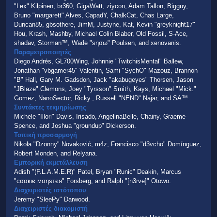
"Lex" Kilpinen, br360, GigaWatt, ziycon, Adam Tallon, Bigguy,
Bruno "margarett" Alves, CapadY, ChalkCat, Chas Large,
Duncan85, gbsothere, JimM, Justyne, Kat, Kevin "greyknight17"
Hou, Krash, Mashby, Michael Colin Blaber, Old Fossil, S-Ace,
shadav, Storman™, Wade "sησω" Poulsen, and xenovanis.
Παραμετροποιητές
Diego Andrés, GL700Wing, Johnnie "TwitchisMental" Ballew,
Jonathan "vbgamer45" Valentin, Sami "SychO" Mazouz, Brannon
"B" Hall, Gary M. Gadsdon, Jack "akabugeyes" Thorsen, Jason
"JBlaze" Clemons, Joey "Tyrsson" Smith, Kays, Michael "Mick."
Gomez, NanoSector, Ricky., Russell "NEND" Najar, and SA™.
Συντάκτες τεκμηρίωσης
Michele "Illori" Davis, Irisado, AngelinaBelle, Chainy, Graeme
Spence, and Joshua "groundup" Dickerson.
Τοπική προσαρμογή
Nikola "Dzonny" Novaković, m4z, Francisco "d3vcho" Domínguez,
Robert Monden, and Relyana.
Εμπορική εκμετάλλευση
Adish "(F.L.A.M.E.R)" Patel, Bryan "Runic" Deakin, Marcus
"cσσкιє мσηѕтєя" Forsberg, and Ralph "[n3rve]" Otowo.
Διαχειριστές ιστότοπου
Jeremy "SleePy" Darwood.
Διαχειριστές διακομιστή