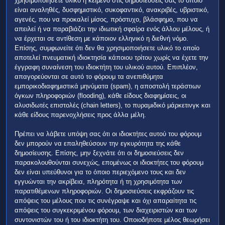
χρησιμοποιήσετε υλικό ή κείμενο στις δημοσιεύσεις σας το οποίο
είναι αναληθές, δυσφημιστικό, συκοφαντικό, ανακριβές, υβριστικό,
αγενές, που να προκαλεί μίσος, πρόστυχο, βλάσφημο, που να
απειλεί ή να παραβιάζει την ιδιωτική σφαίρα ενός άλλου μέλους, ή
να έρχεται σε αντίθεση με κάποιον ελληνικό η διεθνή νόμο.
Επίσης, συμφωνείτε ότι δεν θα χρησιμοποιήσετε υλικό το οποίο
αποτελεί πνευματική ιδιοκτησία κάποιου τρίτου χωρίς να έχετε την
έγγραφη συναίνεση του ιδιοκτήτη του υλικού αυτού. Επιπλέον,
απαγορεύονται σε αυτό το φόρουμ τα ανεπιθύμητα
εμπορικοδιαφημιστικά μηνύματα (spam), η αποστολή τεράστιων
όγκων πληροφοριών (flooding), κάθε είδους διαφημίσεις, οι
αλυσιδωτές επιστολές (chain letters), το πυραμιδικό μάρκετινγκ και
κάθε είδους παρενοχλήσεις προς άλλα μέλη.
Πρέπει να λάβετε υπόψη σας ότι οι ιδιοκτήτες αυτού του φόρουμ
δεν μπορούν να επαληθεύσουν την εγκυρότητα της κάθε
δημοσίευσης. Επίσης, μην ξεχνάτε ότι οι δημοσιεύσεις δεν
παρακολουθούνται συνεχώς, επομένως οι ιδιοκτήτες του φόρουμ
δεν είναι υπεύθυνοι για το όποιο περιεχόμενο τους και δεν
εγγυώνται την ακρίβεια, πληρότητα ή τη χρησιμότητα των
παρατιθέμενων πληροφοριών. Οι δημοσιεύσεις εκφράζουν τις
απόψεις του μέλους που τις συνέγραψε και όχι απαραίτητα τις
απόψεις του συγκεκριμένου φόρουμ, των διαχειριστών και των
συντονιστών του ή του ιδιοκτήτη του. Οποιοδήποτε μέλος θεωρήσει