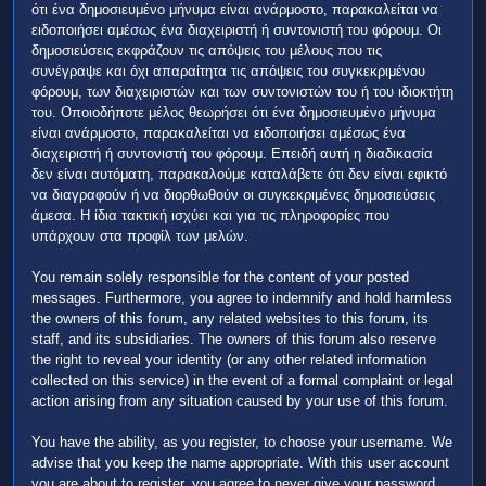
ότι ένα δημοσιευμένο μήνυμα είναι ανάρμοστο, παρακαλείται να
ειδοποιήσει αμέσως ένα διαχειριστή ή συντονιστή του φόρουμ. Οι
δημοσιεύσεις εκφράζουν τις απόψεις του μέλους που τις
συνέγραψε και όχι απαραίτητα τις απόψεις του συγκεκριμένου
φόρουμ, των διαχειριστών και των συντονιστών του ή του ιδιοκτήτη
του. Οποιοδήποτε μέλος θεωρήσει ότι ένα δημοσιευμένο μήνυμα
είναι ανάρμοστο, παρακαλείται να ειδοποιήσει αμέσως ένα
διαχειριστή ή συντονιστή του φόρουμ. Επειδή αυτή η διαδικασία
δεν είναι αυτόματη, παρακαλούμε καταλάβετε ότι δεν είναι εφικτό
να διαγραφούν ή να διορθωθούν οι συγκεκριμένες δημοσιεύσεις
άμεσα. Η ίδια τακτική ισχύει και για τις πληροφορίες που
υπάρχουν στα προφίλ των μελών.
You remain solely responsible for the content of your posted
messages. Furthermore, you agree to indemnify and hold harmless
the owners of this forum, any related websites to this forum, its
staff, and its subsidiaries. The owners of this forum also reserve
the right to reveal your identity (or any other related information
collected on this service) in the event of a formal complaint or legal
action arising from any situation caused by your use of this forum.
You have the ability, as you register, to choose your username. We
advise that you keep the name appropriate. With this user account
you are about to register, you agree to never give your password