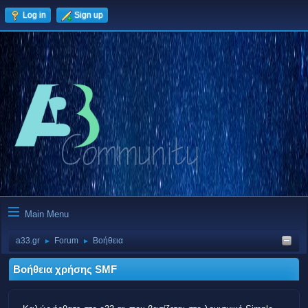
Log in
Sign up
Main Menu
a33.gr
Forum
Βοήθεια
►
►
Βοήθεια χρήσης SMF