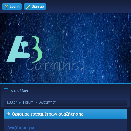
Log in
Sign up
Main Menu
a33.gr
Forum
Αναζήτηση
►
►
Ορισμός παραμέτρων αναζήτησης
Αναζήτηση για: