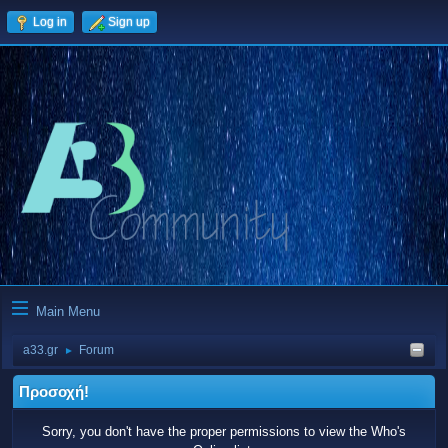
Log in
Sign up
Main Menu
a33.gr
Forum
►
Προσοχή!
Sorry, you don't have the proper permissions to view the Who's