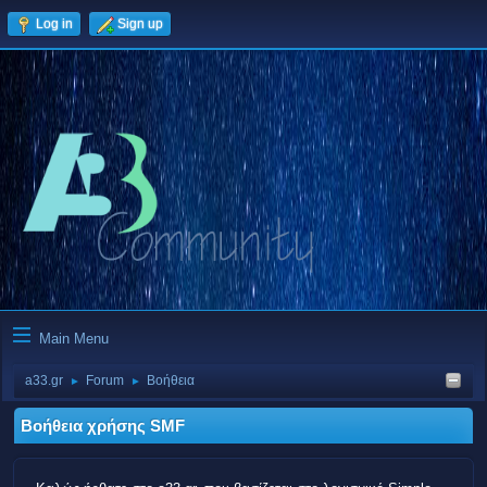
Log in
Sign up
Main Menu
a33.gr
Forum
Βοήθεια
►
►
Βοήθεια χρήσης SMF