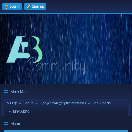
Log in
Sign up
Main Menu
a33.gr
Forum
Προφίλ του χρήστη ntomatas
Show posts
►
►
►
Μηνύματα
►
Menu