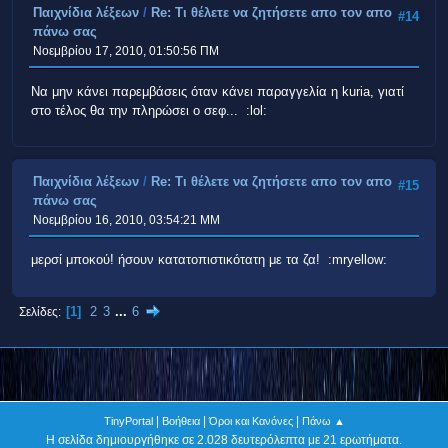
Παιχνίδια λέξεων
/
Re: Τι θέλετε να ζητήσετε απο τον απο
#14
πάνω σας
Νοεμβρίου 17, 2010, 01:50:56 ΠΜ
Να μην κάνει παρεμβάσεις όταν κάνει παραγγελία η kuria, γιατί
στο τέλος θα την πληρώσει ο σεφ... :lol:
Παιχνίδια λέξεων
/
Re: Τι θέλετε να ζητήσετε απο τον απο
#15
πάνω σας
Νοεμβρίου 16, 2010, 03:54:21 ΜΜ
μερσί μποκού! ήσουν κατατοπιστικότατη με τα ζα! :mryellow:
1
2
3
...
6
Σελίδες
|
|
|
TinyPortal
Βοήθεια
Όροι και Κανόνες
Πάνω ▲
Η σελίδα δημιουργήθηκε σε 2.028 δευτερόλεπτα με 21 ερωτήματα.