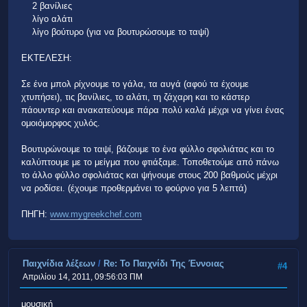
2 βανίλιες
λίγο αλάτι
λίγο βούτυρο (για να βουτυρώσουμε το ταψί)
ΕΚΤΕΛΕΣΗ:
Σε ένα μπολ ρίχνουμε το γάλα, τα αυγά (αφού τα έχουμε
χτυπήσει), τις βανίλιες, το αλάτι, τη ζάχαρη και το κάστερ
πάουντερ και ανακατεύουμε πάρα πολύ καλά μέχρι να γίνει ένας
ομοιόμορφος χυλός.
Βουτυρώνουμε το ταψί, βάζουμε το ένα φύλλο σφολιάτας και το
καλύπτουμε με το μείγμα που φτιάξαμε. Τοποθετούμε από πάνω
το άλλο φύλλο σφολιάτας και ψήνουμε στους 200 βαθμούς μέχρι
να ροδίσει. (έχουμε προθερμάνει το φούρνο για 5 λεπτά)
ΠΗΓΗ:
www.mygreekchef.com
Παιχνίδια λέξεων
/
Re: Το Παιχνίδι Της Έννοιας
#4
Απριλίου 14, 2011, 09:56:03 ΠΜ
μουσική