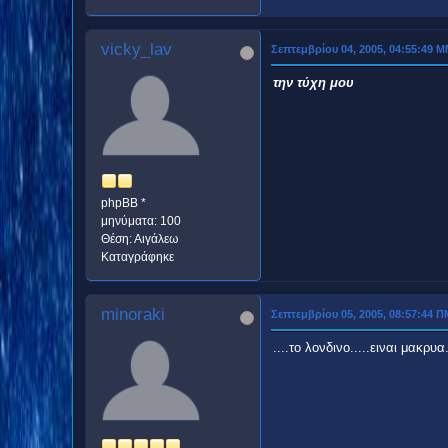
vicky_lav
Σεπτεμβρίου 04, 2005, 04:55:49 
την τύχη μου
phpBB *
μηνύματα: 100
Θέση: Αιγάλεω
Καταγράφηκε
minoraki
Σεπτεμβρίου 05, 2005, 08:57:44 Π
....το λονδινο.....ειναι μακρυα.