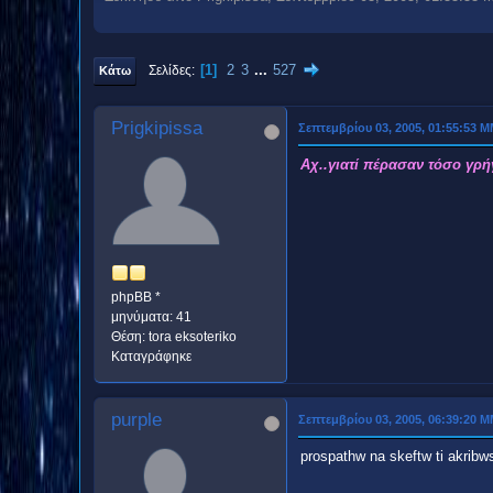
1
2
3
...
527
Σελίδες
Κάτω
Prigkipissa
Σεπτεμβρίου 03, 2005, 01:55:53 
Αχ..γιατί πέρασαν τόσο γρ
phpBB *
μηνύματα: 41
Θέση: tora eksoteriko
Καταγράφηκε
purple
Σεπτεμβρίου 03, 2005, 06:39:20 
prospathw na skeftw ti akribw