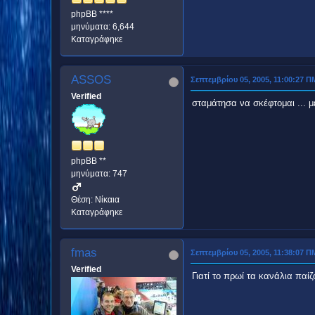
phpBB ****
μηνύματα: 6,644
Καταγράφηκε
ASSOS
Σεπτεμβρίου 05, 2005, 11:00:27 Π
Verified
σταμάτησα να σκέφτομαι ... με
phpBB **
μηνύματα: 747
Θέση: Νίκαια
Καταγράφηκε
fmas
Σεπτεμβρίου 05, 2005, 11:38:07 Π
Verified
Γιατί το πρωί τα κανάλια παί