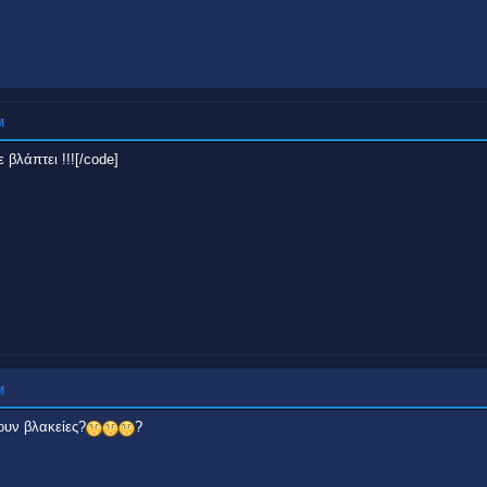
Μ
 βλάπτει !!![/code]
Μ
ζουν βλακείες?
?