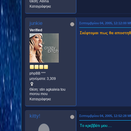
Θέση: A8ina
Καταγράφηκε
junkie
Σεπτεμβρίου 04, 2005, 12:12:00 
Verified
Σκέφτομαι πως θα αποστηθίσ
phpBB ***
μηνύματα: 3,309
Θέση: stin agkaleia tou
morou mou
Καταγράφηκε
kitty!
Σεπτεμβρίου 04, 2005, 12:52:28 
Tο κρεββάτι μου....