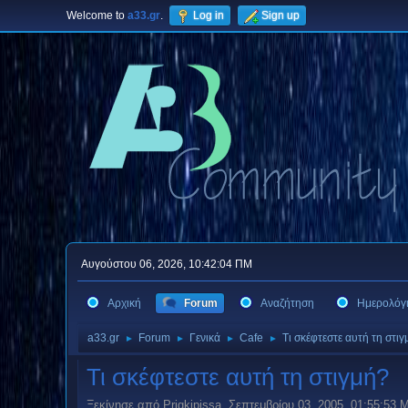
Welcome to
a33.gr
.
Log in
Sign up
Αυγούστου 06, 2026, 10:42:04 ΠΜ
Αρχική
Forum
Αναζήτηση
Ημερολόγ
a33.gr
Forum
Γενικά
Cafe
Τι σκέφτεστε αυτή τη στι
►
►
►
►
Τι σκέφτεστε αυτή τη στιγμή?
Ξεκίνησε από Prigkipissa, Σεπτεμβρίου 03, 2005, 01:55:53