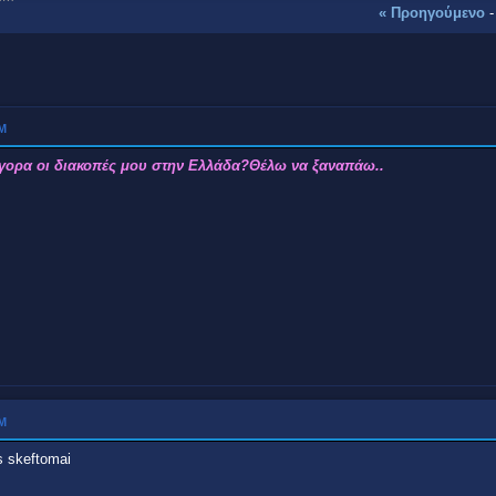
« Προηγούμενο
ΜΜ
ήγορα οι διακοπές μου στην Ελλάδα?Θέλω να ξαναπάω..
ΜΜ
s skeftomai