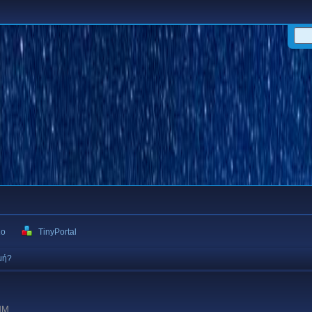
ιο
TinyPortal
γμή?
 ΜΜ