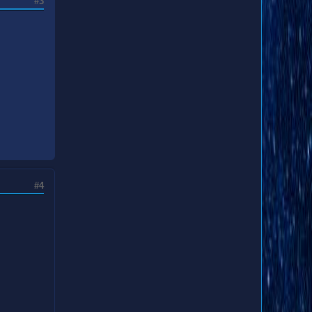
#3
#4