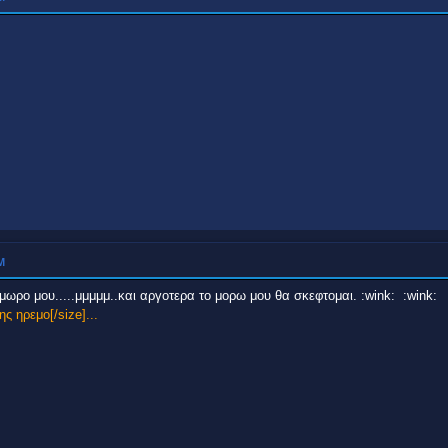
Μ
 μωρο μου.....μμμμμ..και αργοτερα το μορω μου θα σκεφτομαι. :wink: :wink:
ς ηρεμο[/size]...