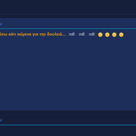
ΜΜ
ω κάτι κείμενα για την δουλειά...
.
:roll: :roll: :roll:
ΜΜ