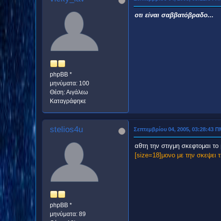
οτι είναι σαββατόβραδο...
phpBB *
μηνύματα: 100
Θέση: Αιγάλεω
Καταγράφηκε
stelios4u
Σεπτεμβρίου 04, 2005, 03:28:43 Π
αθτη την στιγμη σκεφτομαι το
[size=18]μονο με την σκεψει τη
phpBB *
μηνύματα: 89