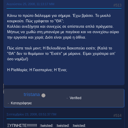
Αυγούστου 25, 2008, 11:13:17 ΜΜ
#513
Κάνω το πρώτο διάλειμμα για σήμερα. 'Εχω βράσει. Το μυαλό
κουρκούτι. Πώς γράφεται το "ΘΑ";
Κολλάει ανεξήγητα και συνεχώς σε απίστευτα απλά πράγματα.
Μήπως να χωθώ στη μπανιέρα με παγάκια και να συνεχίσω αύριο
την εργασία και χαρά; Διότι είναι χαρά η άθλια.
Πώς είστε τουλ μοντ; Η Βελουδένια διακοπεύει εισέτι; (Καλά το
"ΘΑ" δεν το θυμόμουν το "Εισέτι" με μάρανε. Είμαι χειρότερα απ'
όσο νομίζω!)
Η ΡίαΜαρία; Η Γιασπερίνα; Η 'Ενια;
tristana
Verified
Καταγράφηκε
Σεπτεμβρίου 23, 2008, 03:51:37 ΠΜ
#514
ΞΥΠΝΗΣΤΕ!!!!!!!!! :twisted: :twisted: :twisted: