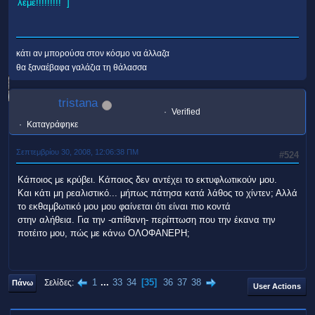
λέμε!!!!!!!!! ]
κάτι αν μπορούσα στον κόσμο να άλλαζα
θα ξαναέβαφα γαλάζια τη θάλασσα
tristana
Verified
Καταγράφηκε
Σεπτεμβρίου 30, 2008, 12:06:38 ΠΜ
#524
Κάποιος με κρύβει. Κάποιος δεν αντέχει το εκτυφλωτικούν μου.
Και κάτι μη ρεαλιστικό... μήπως πάτησα κατά λάθος το χίντεν; Αλλά
το εκθαμβωτικό μου μου φαίνεται ότι είναι πιο κοντά
στην αλήθεια. Για την -απίθανη- περίπτωση που την έκανα την
ποτέιτο μου, πώς με κάνω ΟΛΟΦΑΝΕΡΗ;
1
...
33
34
35
36
37
38
Σελίδες
Πάνω
User Actions