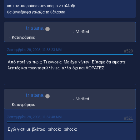
κάτι αν μπορούσα στον κόσμο να άλλαζα
θα ξαναέβαφα γαλάζια τη θάλασσα
tristana
Verified
Καταγράφηκε
Σεπτεμβρίου 29, 2008, 11:33:23 ΜΜ
#520
Από ποτέ να πω;;; Τι εννοείς; Με έχει χίντεν; Είπαμε ότι ειμαστε
λεπτές και τριανταφυλλένιες, αλλά όχι και ΑΟΡΑΤΕΣ!
tristana
Verified
Καταγράφηκε
Σεπτεμβρίου 29, 2008, 11:34:48 ΜΜ
#521
Εγώ γιατί με βλέπω; :shock: :shock: