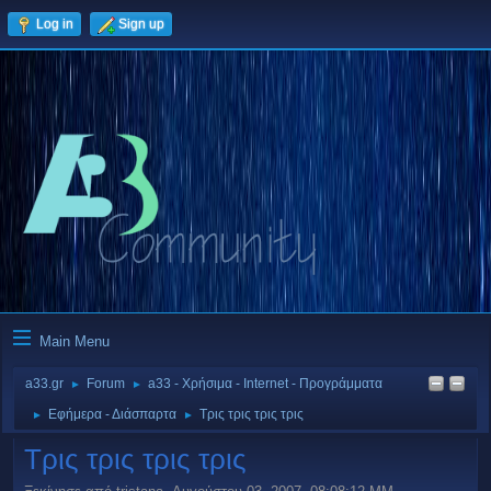
Log in
Sign up
Main Menu
a33.gr
Forum
a33 - Χρήσιμα - Internet - Προγράμματα
►
►
Εφήμερα - Διάσπαρτα
Τρις τρις τρις τρις
►
►
Τρις τρις τρις τρις