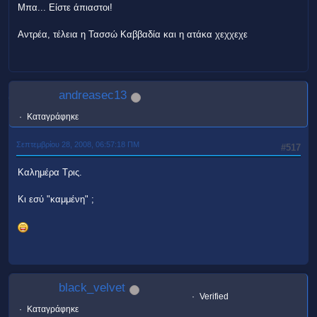
Μπα... Είστε άπιαστοι!
Αντρέα, τέλεια η Τασσώ Καββαδία και η ατάκα χεχχεχε
andreasec13
Καταγράφηκε
Σεπτεμβρίου 28, 2008, 06:57:18 ΠΜ
#517
Καλημέρα Τρις.
Κι εσύ "καμμένη" ;
black_velvet
Verified
Καταγράφηκε