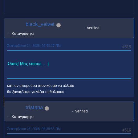
black_velvet
Verified
Καταγράφηκε
Σεπτεμβρίου 24, 2008, 02:40:17 ΠΜ
#515
Ουπς! Μας έπιασε... ]
κάτι αν μπορούσα στον κόσμο να άλλαζα
θα ξαναέβαφα γαλάζια τη θάλασσα
tristana
Verified
Καταγράφηκε
Σεπτεμβρίου 28, 2008, 06:38:53 ΠΜ
#516