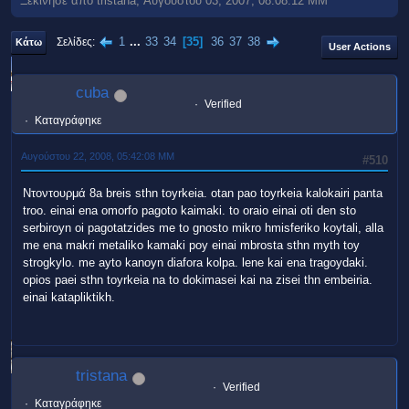
Ξεκίνησε από tristana, Αυγούστου 03, 2007, 08:08:12 ΜΜ
1
...
33
34
35
36
37
38
Σελίδες
Κάτω
User Actions
cuba
Verified
Καταγράφηκε
Αυγούστου 22, 2008, 05:42:08 ΜΜ
#510
Ντοντουρμά 8a breis sthn toyrkeia. otan pao toyrkeia kalokairi panta
troo. einai ena omorfo pagoto kaimaki. to oraio einai oti den sto
serbiroyn oi pagotatzides me to gnosto mikro hmisferiko koytali, alla
me ena makri metaliko kamaki poy einai mbrosta sthn myth toy
strogkylo. me ayto kanoyn diafora kolpa. lene kai ena tragoydaki.
opios paei sthn toyrkeia na to dokimasei kai na zisei thn embeiria.
einai katapliktikh.
tristana
Verified
Καταγράφηκε