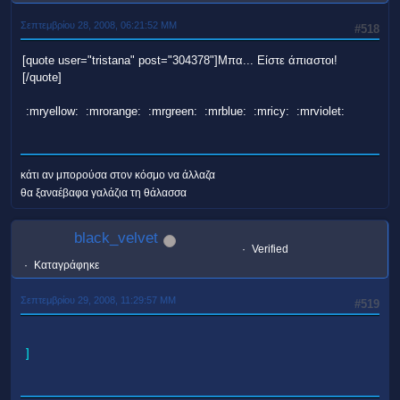
Σεπτεμβρίου 28, 2008, 06:21:52 ΜΜ
#518
[quote user="tristana" post="304378"]Μπα... Είστε άπιαστοι!
[/quote]
:mryellow: :mrorange: :mrgreen: :mrblue: :mricy: :mrviolet:
κάτι αν μπορούσα στον κόσμο να άλλαζα
θα ξαναέβαφα γαλάζια τη θάλασσα
black_velvet
Verified
Καταγράφηκε
Σεπτεμβρίου 29, 2008, 11:29:57 ΜΜ
#519
]