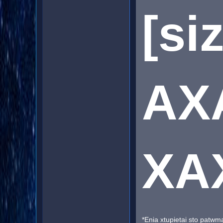
[si
AX
XAX
*Enia xtupietai sto patwma