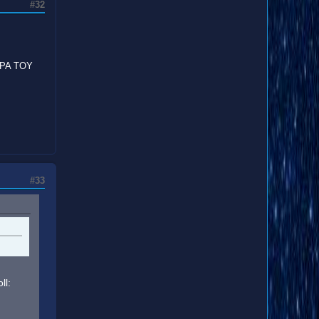
#32
ΡΑ ΤΟΥ
#33
ll: