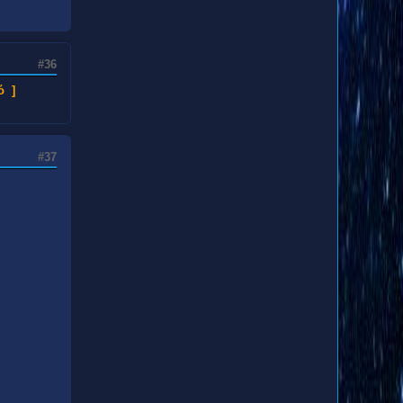
#36
ό ]
#37