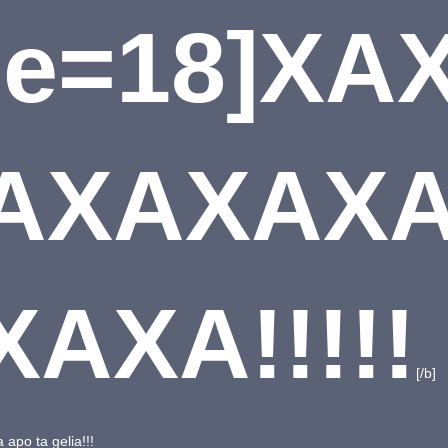
ze=18]XA
AXAXAX
AXA!!!!!
[/b]
 apo ta gelia!!!