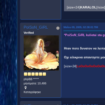
[size=24]
KARALOL
[/size]
PoiSoN_GiRL
Μαΐου 09, 2005, 02:38:01 ΠΜ
Verified
*PoiSoN_GiRL kulietai sta g
Ηταν ποτε δυνατον να λειπ
Οχι ειλικρινα απαντηστε μου
[size=24]
LoOoOoOoOoOoO
phpBB *****
μηνύματα: 10,486
Καταγράφηκε