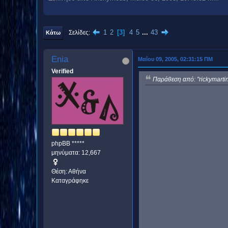
1
2
3
4
5
...
43
Σελίδες
Κάτω
Enia
Μαΐου 09, 2005, 02:31:15 ΠΜ
Verified
Παράθεση από: "rickymarti
phpBB *****
μηνύματα: 12,667
Θέση: Αθήνα
Καταγράφηκε