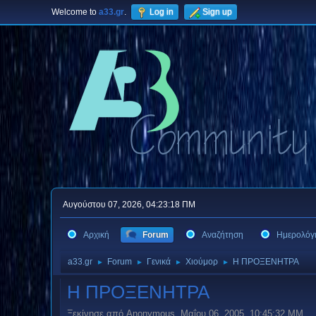
Welcome to
a33.gr
.
Log in
Sign up
Αυγούστου 07, 2026, 04:23:18 ΠΜ
Αρχική
Forum
Αναζήτηση
Ημερολόγ
a33.gr
Forum
Γενικά
Χιούμορ
Η ΠΡΟΞΕΝΗΤΡΑ
►
►
►
►
Η ΠΡΟΞΕΝΗΤΡΑ
Ξεκίνησε από Anonymous, Μαΐου 06, 2005, 10:45:32 ΜΜ