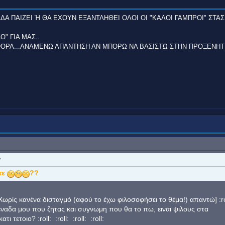
ΔΑ ΠΑΙΖΕΙ Ή ΘΑ ΕΧΟΥΝ ΕΞΑΝΤΛΗΘΕΙ ΟΛΟΙ ΟΙ "ΚΑΛΟΙ ΓΑΜΠΡΟΙ" ΣΤΑΣ
" ΓΙΑ ΜΑΣ..
ΦΟΡΑ...ΑΝΑΜΕΝΩ ΑΠΑΝΤΗΣΗ ΑΝ ΜΠΟΡΩ ΝΑ ΒΑΣΙΣΤΩ ΣΤΗΝ ΠΡΟΞΕΝΗΤ
τε
??
 Χωρίς κανένα δισταγμό (αφού το έχω φιλοσοφήσει το θέμα!) απαντώ] :ro
 φιλεναδα μου που ζητας και συγνωμη που θα το πω, ειναι ψιλους στα
τι τετοιο? :roll: :roll: :roll: :roll: