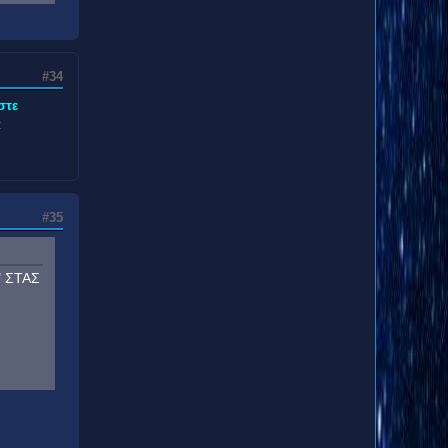
#34
στε
:
#35
" ΣΤΑΣ