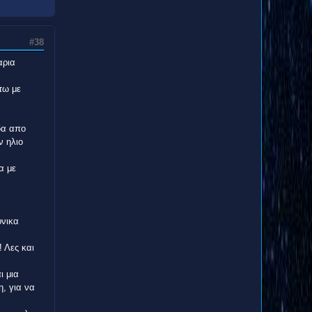
#38
αρια
τω με
δα απο
ν ηλιο
α με
φνικα
 Λες και
ι μια
, για να