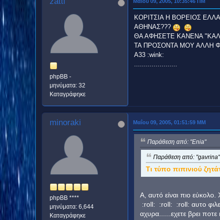
zatti
Μαΐου 09, 2005, 10:35:46 ΠΜ
ΚΟΡΙΤΣΙΑ Η ΒΟΡΕΙΟΣ ΕΛΛΑ
ΑΘΗΝΑΣ???
ΘΑ ΑΦΗΣΕΤΕ ΚΑΝΕΝΑ "ΚΑΛΟ
ΤΑ ΠΡΟΣΟΝΤΑ ΜΟΥ ΑΛΛΗ 
Α33 :wink:
......................
phpBB -
μηνύματα: 32
Καταγράφηκε
minoraki
Μαΐου 09, 2005, 01:51:59 ΜΜ
Παράθεση από: "Enia"
Παράθεση από: "gavrina"
Τι τύπο πιπινιού ζητά
Α, αυτό είναι πιο εύκολο.
phpBB ****
:roll: :roll: :roll: αυτο
μηνύματα: 6,644
αχυρα......εχετε βρει ποτε κα
Καταγράφηκε