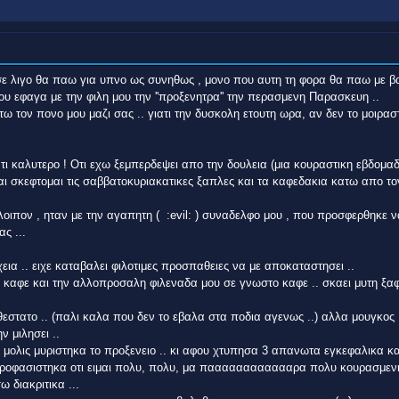
ε λιγο θα παω για υπνο ως συνηθως , μονο που αυτη τη φορα θα παω με β
που εφαγα με την φιλη μου την ''προξενητρα'' την περασμενη Παρασκευη ..
 τον πονο μου μαζι σας .. γιατι την δυσκολη ετουτη ωρα, αν δεν το μοιρασ
τι καλυτερο ! Οτι εχω ξεμπερδεψει απο την δουλεια (μια κουραστικη εβδομα
 και σκεφτομαι τις σαββατοκυριακατικες ξαπλες και τα καφεδακια κατω απο το
 λοιπον , ηταν με την αγαπητη ( :evil: ) συναδελφο μου , που προσφερθηκε ν
ς ...
α .. ειχε καταβαλει φιλοτιμες προσπαθειες να με αποκαταστησει ..
ν καφε και την αλλοπροσαλη φιλεναδα μου σε γνωστο καφε .. σκαει μυτη ξα
εστατο .. (παλι καλα που δεν το εβαλα στα ποδια αγενως ..) αλλα μουγκος !
ν μιλησει ..
 μολις μυριστηκα το προξενειο .. κι αφου χτυπησα 3 απανωτα εγκεφαλικα κα
προφασιστηκα οτι ειμαι πολυ, πολυ, μα πααααααααααααρα πολυ κουρασμενη
 διακριτικα ...