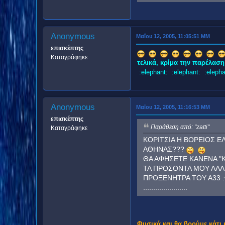
Anonymous
Μαΐου 12, 2005, 11:05:51 ΜΜ
επισκέπτης
Καταγράφηκε
τελικά, κρίμα την παρέλαση π
:elephant: :elephant: :elepha
Anonymous
Μαΐου 12, 2005, 11:16:53 ΜΜ
επισκέπτης
Παράθεση από: "zatti"
Καταγράφηκε
ΚΟΡΙΤΣΙΑ Η ΒΟΡΕΙΟΣ Ε
ΑΘΗΝΑΣ???
ΘΑ ΑΦΗΣΕΤΕ ΚΑΝΕΝΑ "Κ
ΤΑ ΠΡΟΣΟΝΤΑ ΜΟΥ ΑΛΛ
ΠΡΟΞΕΝΗΤΡΑ ΤΟΥ Α33 :w
......................
Φυσικά και θα βρούμε κάτι κ