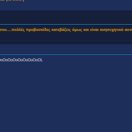
σου....πολλές προβοσκίδες κατεβάζεις όμως και είναι ανησυχητικό αυτ
OoOoOoOoOoOoOoOoOL