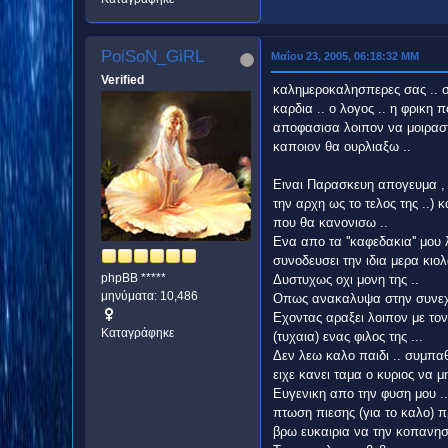
PoiSoN_GiRL
Μαΐου 23, 2005, 06:18:32 ΜΜ
Verified
καλημεροκαλησπερες σας .. σ
καρδια .. ο λογος .. η φρικη 
αποφασισα λοιπον να μοιραστω
καποιον θα ουρλιαξω ..
Ειναι Παρασκευη απογευμα , 
την αρχη ως το τελος της ..)
που θα κανονισω ..
Ενα απο τα ''καφεδακια'' μου
συνοδευσει την ιδια μερα κιολα
phpBB *****
Δυστυχως οχι μονη της ..
μηνύματα: 10,486
Οπως ανακαλυψα στην συνεχει
Εχοντας αραξει λοιπον με το
Καταγράφηκε
(τυχαια) ενας φιλος της ...
Δεν λεω καλο παιδι .. συμπαθ
ειχε κανει ταμα ο κυριος να μη
Ευγενικη απο την φυση μου ..
πτωση πιεσης (για το καλο) 
βρω ευκαιρια να την κοπανησω