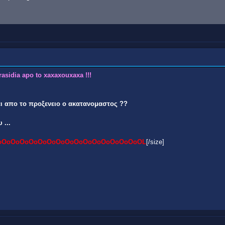
rasidia apo to xaxaxouxaxa !!!
ει απο το προξενειο ο ακατανομαστος ??
 ...
oOoOoOoOoOoOoOoOoOoOoOoOoOoOoOoOL
[/size]