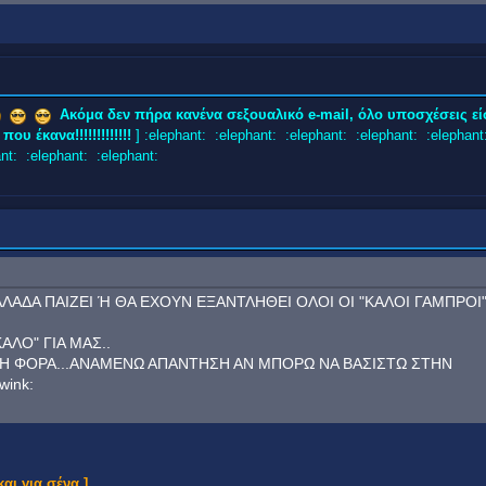
Ακόμα δεν πήρα κανένα σεξουαλικό e-mail, όλο υποσχέσεις εί
ου έκανα!!!!!!!!!!!!!
] :elephant: :elephant: :elephant: :elephant: :elephant
nt: :elephant: :elephant:
ΛΛΑΔΑ ΠΑΙΖΕΙ Ή ΘΑ ΕΧΟΥΝ ΕΞΑΝΤΛΗΘΕΙ ΟΛΟΙ ΟΙ "ΚΑΛΟΙ ΓΑΜΠΡΟΙ
ΑΛΟ" ΓΙΑ ΜΑΣ..
Η ΦΟΡΑ...ΑΝΑΜΕΝΩ ΑΠΑΝΤΗΣΗ ΑΝ ΜΠΟΡΩ ΝΑ ΒΑΣΙΣΤΩ ΣΤΗΝ
ink:
αι για σένα ]