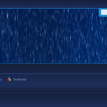
ιο
TinyPortal