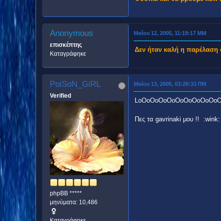
Anonymous
Μαΐου 12, 2005, 11:19:17 ΜΜ
επισκέπτης
Δεν ήταν καλή η παρέλαση 
Καταγράφηκε
PoiSoN_GiRL
Μαΐου 13, 2005, 03:28:33 ΠΜ
Verified
LoOoOoOoOoOoOoOoOoOo
Πες τα gavrinaki μου !! :wink:
phpBB *****
μηνύματα: 10,486
Καταγράφηκε