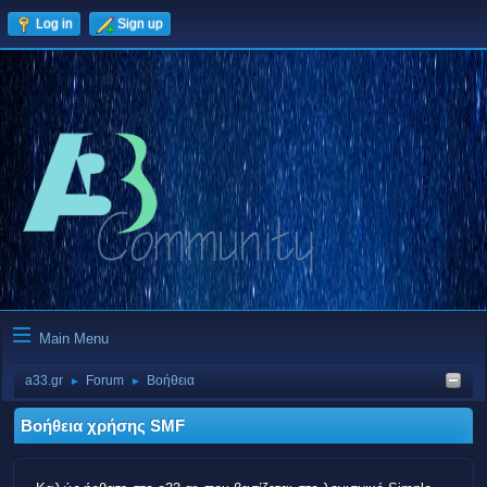
Log in
Sign up
Main Menu
a33.gr
Forum
Βοήθεια
►
►
Βοήθεια χρήσης SMF