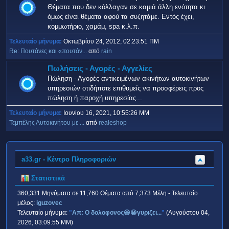
Θέματα που δεν κόλλαγαν σε καμιά άλλη ενότητα κι
όμως είναι θέματα αφού τα συζητάμε. Εντός έχει,
κομμωτήριο, χαμάμ, spa κ.λ.π.
Τελευταίο μήνυμα:
Οκτωβρίου 24, 2012, 02:23:51 ΠΜ
Re: Πουτάνες και «πουτάν...
από
rain
Πωλήσεις - Αγορές - Αγγελίες
Πώληση - Αγορές αντικειμένων ακινήτων αυτοκινήτων
υπηρεσιών οτιδήποτε επιθυμείς να προσφέρεις προς
πώληση ή παροχή υπηρεσίας...
Τελευταίο μήνυμα:
Ιουνίου 16, 2021, 10:55:26 ΜΜ
Τεμπέλης Αυτοκινήτου με ...
από
realeshop
a33.gr - Κέντρο Πληροφοριών
Στατιστικά
360,331 Μηνύματα σε 11,760 Θέματα από 7,373 Μέλη - Τελευταίο
μέλος:
iguzovec
Τελευταίο μήνυμα:
"
Απ: Ο δολοφονος😀😀γυριζει...
"
(Αυγούστου 04,
2026, 03:09:55 ΜΜ)