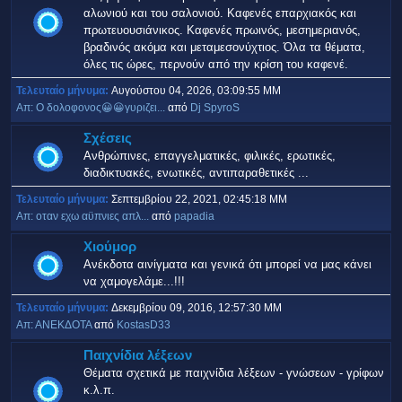
αλωνιού και του σαλονιού. Καφενές επαρχιακός και
πρωτευουσιάνικος. Καφενές πρωινός, μεσημεριανός,
βραδινός ακόμα και μεταμεσονύχτιος. Όλα τα θέματα,
όλες τις ώρες, περνούν από την κρίση του καφενέ.
Τελευταίο μήνυμα:
Αυγούστου 04, 2026, 03:09:55 ΜΜ
Απ: Ο δολοφονος😀😀γυριζει...
από
Dj SpyroS
Σχέσεις
Ανθρώπινες, επαγγελματικές, φιλικές, ερωτικές,
διαδικτυακές, ενωτικές, αντιπαραθετικές ...
Τελευταίο μήνυμα:
Σεπτεμβρίου 22, 2021, 02:45:18 ΜΜ
Απ: οταν εχω αϋπνιες απλ...
από
papadia
Χιούμορ
Ανέκδοτα αινίγματα και γενικά ότι μπορεί να μας κάνει
να χαμογελάμε...!!!
Τελευταίο μήνυμα:
Δεκεμβρίου 09, 2016, 12:57:30 ΜΜ
Απ: ΑΝΕΚΔΟΤΑ
από
KostasD33
Παιχνίδια λέξεων
Θέματα σχετικά με παιχνίδια λέξεων - γνώσεων - γρίφων
κ.λ.π.