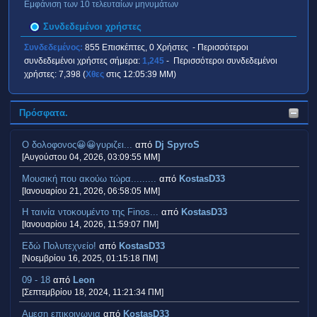
Εμφάνιση των 10 τελευταίων μηνυμάτων
Συνδεδεμένοι χρήστες
Συνδεδεμένος:
855 Επισκέπτες, 0 Χρήστες - Περισσότεροι
συνδεδεμένοι χρήστες σήμερα:
1,245
- Περισσότεροι συνδεδεμένοι
χρήστες: 7,398 (
Χθες
στις 12:05:39 ΜΜ)
Πρόσφατα.
Ο δολοφονος😀😀γυριζει...
από
Dj SpyroS
[Αυγούστου 04, 2026, 03:09:55 ΜΜ]
Μουσική που ακούω τώρα.........
από
KostasD33
[Ιανουαρίου 21, 2026, 06:58:05 ΜΜ]
H ταινία ντοκουμέντο της Finos...
από
KostasD33
[Ιανουαρίου 14, 2026, 11:59:07 ΠΜ]
Εδώ Πολυτεχνείο!
από
KostasD33
[Νοεμβρίου 16, 2025, 01:15:18 ΠΜ]
09 - 18
από
Leon
[Σεπτεμβρίου 18, 2024, 11:21:34 ΠΜ]
Αμεση επικοινωνια
από
KostasD33