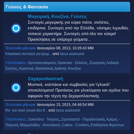
Γεύσεις & Φαντασία
Μαγειρική, Κουζίνα, Γεύσεις
Συνταγές μαγειρικής για κύρια πιάτα, σαλάτες,
επιδόρπια. Συνταγές από την Ελλάδα, νόστιμες λιχουδιές
τοπικού χαρακτήρα. Συνταγές από όλο τον κόσμο!
Προσκλήσεις σε υπέροχα γεύματα...
Τελευταίο μήνυμα:
Ιανουαρίου 08, 2013, 10:26:43 ΜΜ
Κλασσική συνταγή για ψωμ...
από
larus audouinii
Υποπίνακες
Αρτοσκευάσματα
Ορεκτικά - Σαλάτες
Ζυμαρικά
Λαδερά -
Σούπες
Κρεατικά
Θαλασσινά
Διεθνής Κουζίνα
Ζαχαροπλαστική
Μυστικά, κολπάκια και συμβουλές για \'γλυκά\'
αποτελέσματα! Προτάσεις για γλυκίσματα και σχόλια που
αφορούν την τέχνη της ζαχαροπλαστικής.
Τελευταίο μήνυμα:
Ιανουαρίου 15, 2015, 04:46:54 ΜΜ
Re: για ποιό γλυκό δεν θ...
από
larus audouinii
Υποπίνακες
Σοκολάτα - Τούρτες
Σιροπιαστά - Παραδοσιακά
Κρέμες -
Παγωτά
Μαρμελάδες - Κουταλιού
Cakes - Cookies
Επιδόρπια Φρούτων