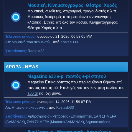
Μουσική, Κινηματογράφος, Θέατρο, Χορός
Μουσικοί, συνθέτες, στιχουργοί, τραγουδιστές κ.λ.π.
Μουσικές διαδρομές από μεσαίωνα αναγέννηση
κλασικά. Ethnic απ όλο τον κόσμο. Κινηματογράφος
Θέατρο Χορός κ.λ.π.
Τελευταίο μήνυμα:
Ιανουαρίου 21, 2026, 06:58:05 ΜΜ
Απ: Μουσική που ακούω τώ...
από
KostasD33
Υποπίνακες
Radio.a33
ΑΡΘΡΑ - NEWS
Magazino a33 e-pi παντός e-pi στητού
Magazino Επικαιρότητας που περιλαμβάνει θέματα επί
παντός επιστητού. Επιλογές για την κεντρική σελίδα του
a33.gr
και όχι μόνο...
Τελευταίο μήνυμα:
Ιανουαρίου 14, 2026, 11:59:07 ΠΜ
Απ: H ταινία ντοκουμέντο...
από
KostasD33
Υποπίνακες
Αρθρογραφία - Ρεπορτάζ - Επικαιρότητα
ΣΑΝ ΣΗΜΕΡΑ
(ΑΛΜΑΝΑΚ)
ΣΑΝ ΣΗΜΕΡΑ (Μουσικό ΑΛΜΑΝΑΚ)
Δημοσκοπήσεις