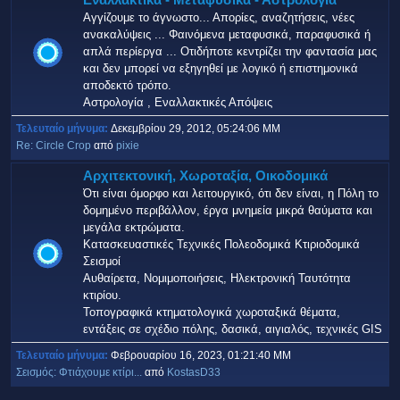
Εναλλακτικά - Μεταφυσικά - Αστρολογία
Αγγίζουμε το άγνωστο... Απορίες, αναζητήσεις, νέες
ανακαλύψεις ... Φαινόμενα μεταφυσικά, παραφυσικά ή
απλά περίεργα ... Οτιδήποτε κεντρίζει την φαντασία μας
και δεν μπορεί να εξηγηθεί με λογικό ή επιστημονικά
αποδεκτό τρόπο.
Αστρολογία , Εναλλακτικές Απόψεις
Τελευταίο μήνυμα:
Δεκεμβρίου 29, 2012, 05:24:06 ΜΜ
Re: Circle Crop
από
pixie
Αρχιτεκτονική, Χωροταξία, Οικοδομικά
Ότι είναι όμορφο και λειτουργικό, ότι δεν είναι, η Πόλη το
δομημένο περιβάλλον, έργα μνημεία μικρά θαύματα και
μεγάλα εκτρώματα.
Κατασκευαστικές Τεχνικές Πολεοδομικά Κτιριοδομικά
Σεισμοί
Αυθαίρετα, Νομιμοποιήσεις, Ηλεκτρονική Ταυτότητα
κτιρίου.
Τοπογραφικά κτηματολογικά χωροταξικά θέματα,
εντάξεις σε σχέδιο πόλης, δασικά, αιγιαλός, τεχνικές GIS
Τελευταίο μήνυμα:
Φεβρουαρίου 16, 2023, 01:21:40 ΜΜ
Σεισμός: Φτιάχουμε κτίρι...
από
KostasD33