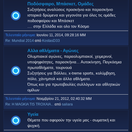
Ποδόσφαιρο, Μπάσκετ, Ομάδες
Συζητήσεις αναλύσεις προσκήνιο και παρασκήνιο
ιστορικά δρώμενα και γεγονότα για όλες τις ομάδες
ποδοσφαίρου και Μπάσκετ
.... στην Ελλάδα και ολο τον Κόσμο
Τελευταίο μήνυμα:
Ιουνίου 11, 2014, 09:28:16 ΜΜ
Re: Mundial 2014
από
KostasD33
Αλλα αθλήματα - Αγώνες
Ολυμπιακοί αγώνες, παραολυμπιακοί, χειμερινοί,
υποψηφιότητες, παρασκήνια... Αυτοκίνηση, Παγκόσμια
πρωταθλήματα, τουρνουά
Συζητήσεις για Βόλλευ, x-treme sports, κολύμβηση,
πόλο, χάντμπολ και άλλα αθλήματα.
Όπως και για πρωτοβουλίες συλλόγων και αθλητικών
ομίλων
Τελευταίο μήνυμα:
Νοεμβρίου 21, 2012, 02:40:32 ΜΜ
Re: H MAGKIA TIS TROXAIA...
από
saliara
Υγεία
Θέματα που αφορούν την υγεία μας - σωματική και
ψυχική.