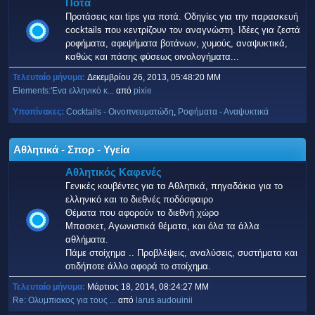
Ποτά
Προτάσεις και tips για ποτά. Οδηγίες για την παρασκευή
cocktails που κεντρίζουν τον αναγνώστη. Ιδέες για ζεστά
ροφήματα, αφεψήματα βοτάνων, χυμούς, αναψυκτικά,
καθώς και πάσης φύσεως οινολογήματα...
Τελευταίο μήνυμα:
Δεκεμβρίου 26, 2013, 05:48:20 ΜΜ
Elements:'Ενα ελληνικό κ...
από
pixie
Υποπίνακες
Cocktails - Οινοπνευματώδη
Ροφήματα - Αναψυκτικά
Αθλητικά - Σπορ - Υγεία
Αθλητικός Καφενές
Γενικές κουβέντες για τα Αθλητικά, πηγαδάκια για το
ελληνικό και το διεθνές ποδόσφαιρο
Θέματα που αφορούν το διεθνή χώρο
Μπασκετ, Αγωνιστικά θέματα, και όλα τα άλλα
αθλήματα.
Πάμε στοίχημα .. Προβλέψεις, αναλύσεις, συστήματα και
οτιδήποτε άλλο αφορά το στοίχημα.
Τελευταίο μήνυμα:
Μάρτιος 18, 2014, 08:24:27 ΜΜ
Re: Ολυμπιακος για τους ...
από
larus audouinii