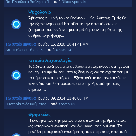
Re: Ελευθερία Βούλησης Ή...
από
Nikos Apomakros
Ψυχολογία
Άβυσσος η ψυχή του ανθρώπου... Και λοιπόν; Εμείς θα
την εξερευνήσουμε! Καταθέστε την άποψή σας σε
ζητήματα σκοτεινά και μυστηριώδη, σαν τα μύχια της
ανθρώπινης ψυχής...
Τελευταίο μήνυμα:
Ιουνίου 15, 2020, 10:41:41 ΜΜ
Απ: Τι είναι αυτό που δε...
από
kostas.14
Ιστορία Αρχαιολογία
Ταξιδέψτε μαζί μας στο ανθρώπινο παρελθόν, στη γνώση
και την ερμηνεία του, στους δεσμούς και τη σχέση του με
το σήμερα και το αύριο... Εξερευνήστε και ανακαλύψτε
γεγονότα και λεπτομέρειες από την Αρχαιότητα έως
σήμερα....
Τελευταίο μήνυμα:
Ιουνίου 09, 2014, 12:40:08 ΠΜ
Η ιστορία ενός θαύματος ...
από
KostasD33
Θρησκείες
Η ενότητα των ζητημάτων που άπτονται της θρησκείας,
ως ιστορικοκοινωνικού, και όχι μόνο, φαινομένου. Τα
μεγάλα μεταφυσικά ερωτήματα, ποιοί είμαστε, απο πού