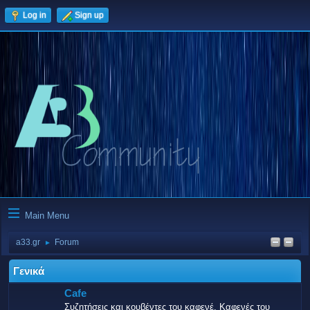
Log in
Sign up
Main Menu
a33.gr
Forum
►
Γενικά
Cafe
Συζητήσεις και κουβέντες του καφενέ. Καφενές του