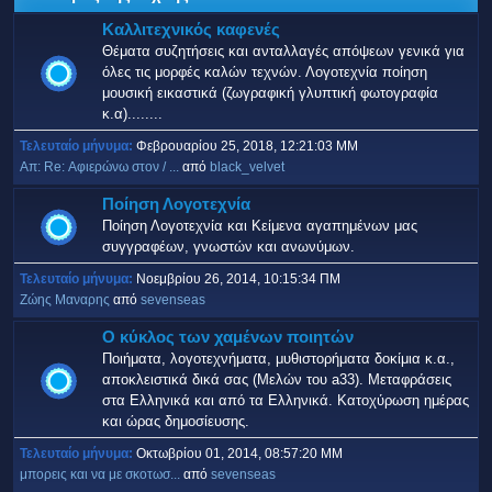
Καλλιτεχνικός καφενές
Θέματα συζητήσεις και ανταλλαγές απόψεων γενικά για
όλες τις μορφές καλών τεχνών. Λογοτεχνία ποίηση
μουσική εικαστικά (ζωγραφική γλυπτική φωτογραφία
κ.α)........
Τελευταίο μήνυμα:
Φεβρουαρίου 25, 2018, 12:21:03 ΜΜ
Απ: Re: Αφιερώνω στον / ...
από
black_velvet
Ποίηση Λογοτεχνία
Ποίηση Λογοτεχνία και Κείμενα αγαπημένων μας
συγγραφέων, γνωστών και ανωνύμων.
Τελευταίο μήνυμα:
Νοεμβρίου 26, 2014, 10:15:34 ΠΜ
Ζώης Μαναρης
από
sevenseas
Ο κύκλος των χαμένων ποιητών
Ποιήματα, λογοτεχνήματα, μυθιστορήματα δοκίμια κ.α.,
αποκλειστικά δικά σας (Μελών του a33). Μεταφράσεις
στα Ελληνικά και από τα Ελληνικά. Κατοχύρωση ημέρας
και ώρας δημοσίευσης.
Τελευταίο μήνυμα:
Οκτωβρίου 01, 2014, 08:57:20 ΜΜ
μπορεις και να με σκοτωσ...
από
sevenseas