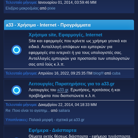
Τελευταίο μήνυμα:
Ιανουαρίου 01, 2014, 03:59:46 ΜΜ
Ελιξίριο μακροζωίας
από
pixie
a33 - Χρήσιμα - Internet - Προγράμματα
Χρήσιμα site, Εφαρμογές, Internet
Site και εφαρμογές που κρίνετε ως χρήσιμα γενικά και
ειδικά. Ανταλλαγή απόψεων και εμπειριών για
εφαρμογές στο ιντερνέτ ή για τους υπολογιστές σας.
Ανταλλαγές εμπειριών για προστασία των υπολογιστών
σας από Ιούς κ.λ.π.
Τελευταίο μήνυμα:
Απριλίου 16, 2022, 09:25:35 ΠΜ
blog!!!
από
cuba
Λειτουργίες Παρατηρήσεις για το a33.gr
Λειτουργίες του
a33.gr
. Ερωτήσεις, προτάσεις ή και
προβλήματα που διαπιστώνετε κ.λ.π.
Τελευταίο μήνυμα:
Δεκεμβρίου 22, 2014, 04:18:33 ΜΜ
Re: Ποιο είναι το αγαπημ...
από
saliara
Υποπίνακες
Παλαιά μορφή - σχετικά με a33.gr
Εφήμερα - Διάσπαρτα
Θέματα εκτός θέσεως διάσπαρτα - εφήμερα τυχάσπαρτα.