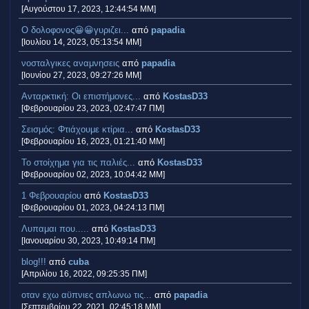
[Αυγούστου 17, 2023, 12:44:54 ΜΜ]
Ο δολοφονος😀😀γυριζει...
από
papadia
[Ιουλίου 14, 2023, 05:13:54 ΜΜ]
νοσταλγικες αναμνησεις
από
papadia
[Ιουνίου 27, 2023, 09:27:26 ΜΜ]
Ανταρκτική: Οι επιστήμονες...
από
KostasD33
[Φεβρουαρίου 23, 2023, 02:47:47 ΠΜ]
Σεισμός: Φτιάχουμε κτίρια...
από
KostasD33
[Φεβρουαρίου 16, 2023, 01:21:40 ΜΜ]
Το στοίχημα για τις παλιές...
από
KostasD33
[Φεβρουαρίου 02, 2023, 10:04:42 ΜΜ]
1 Φεβρουαρίου
από
KostasD33
[Φεβρουαρίου 01, 2023, 04:24:13 ΠΜ]
Λυπαμαι που.....
από
KostasD33
[Ιανουαρίου 30, 2023, 10:49:14 ΠΜ]
blog!!!
από
cuba
[Απριλίου 16, 2022, 09:25:35 ΠΜ]
οταν εχω αϋπνιες απλωνω τις...
από
papadia
[Σεπτεμβρίου 22, 2021, 02:45:18 ΜΜ]