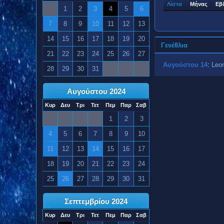
Λίστα
Μήνας
Εβ
1
2
3
4
5
6
7
8
9
10
11
12
13
14
15
16
17
18
19
20
Γενέθλια
21
22
23
24
25
26
27
Αυγούστου 14
:
Leo
28
29
30
31
Αυγούστου 2024
Κυρ
Δευ
Τρι
Τετ
Πεμ
Παρ
Σαβ
1
2
3
4
5
6
7
8
9
10
11
12
13
14
15
16
17
18
19
20
21
22
23
24
25
26
27
28
29
30
31
Σεπτεμβρίου 2024
Κυρ
Δευ
Τρι
Τετ
Πεμ
Παρ
Σαβ