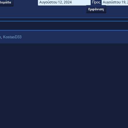
Προς
δομάδα
n
,
KostasD33