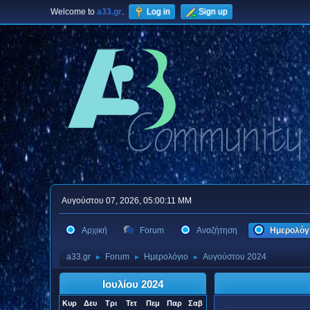
Welcome to
a33.gr
.
Log in
Sign up
Αυγούστου 07, 2026, 05:00:11 ΜΜ
Αρχική
Forum
Αναζήτηση
Ημερολόγ
a33.gr
Forum
Ημερολόγιο
Αυγούστου 2024
►
►
►
Ιουλίου 2024
Κυρ
Δευ
Τρι
Τετ
Πεμ
Παρ
Σαβ