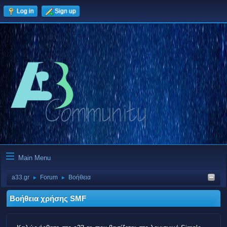
Log in
Sign up
Main Menu
a33.gr
Forum
Βοήθεια
►
►
Βοήθεια χρήσης SMF