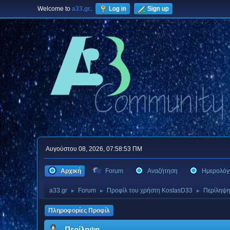
Welcome to
a33.gr
.
Log in
Sign up
Αυγούστου 08, 2026, 07:58:53 ΠΜ
Αρχική
Forum
Αναζήτηση
Ημερολόγ
a33.gr
Forum
Προφίλ του χρήστη KostasD33
Περίληψ
►
►
►
Πληροφορίες Προφίλ
Περίληψη