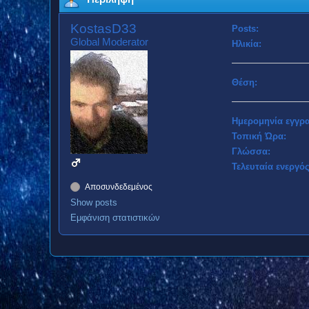
KostasD33
Posts:
Global Moderator
Ηλικία:
Θέση:
Ημερομηνία εγγρ
Τοπική Ώρα:
Γλώσσα:
Τελευταία ενεργός
Αποσυνδεδεμένος
Show posts
Εμφάνιση στατιστικών