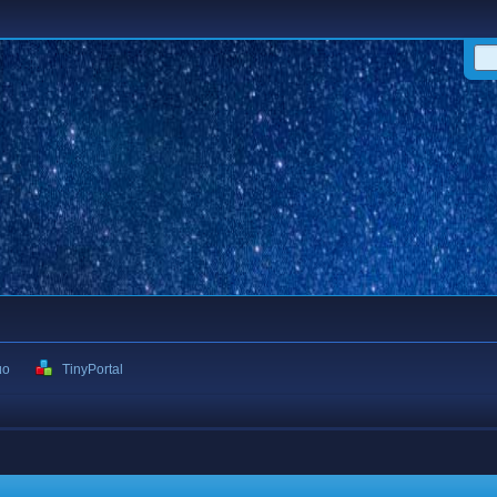
ιο
TinyPortal
η