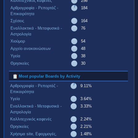
Καλλιτεχνικός καφενές
256
Αρθρογραφία - Ρεπορτάζ -
184
Επικαιρότητα
Σχέσεις
164
Εναλλακτικά - Μεταφυσικά -
76
Αστρολογία
Χιούμορ
54
Αρχείο ανακοινώσεων
48
Υγεία
38
Θρησκείες
30
Most popular Boards by Activity
Αρθρογραφία - Ρεπορτάζ -
9.11%
Επικαιρότητα
Υγεία
3.64%
Εναλλακτικά - Μεταφυσικά -
3.33%
Αστρολογία
Καλλιτεχνικός καφενές
2.24%
Θρησκείες
2.21%
Χρήσιμα site, Εφαρμογές,
1.48%