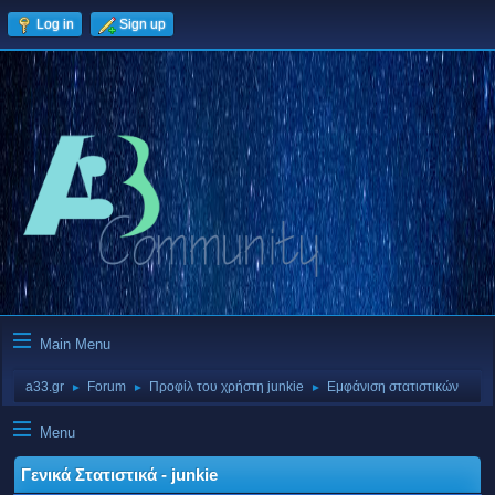
Log in
Sign up
Main Menu
a33.gr
Forum
Προφίλ του χρήστη junkie
Εμφάνιση στατιστικών
►
►
►
Menu
Γενικά Στατιστικά - junkie