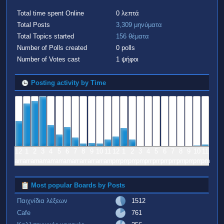
Total time spent Online
0 λεπτά
Total Posts
3,309 μηνύματα
Total Topics started
156 θέματα
Number of Polls created
0 polls
Number of Votes cast
1 ψήφοι
Posting activity by Time
12
1
2
3
4
5
6
7
8
9
10
11
12
1
2
3
4
5
6
7
8
9
10
11
am
am
am
am
am
am
am
am
am
am
am
am
pm
pm
pm
pm
pm
pm
pm
pm
pm
pm
pm
pm
Most popular Boards by Posts
Παιχνίδια λέξεων
1512
Cafe
761