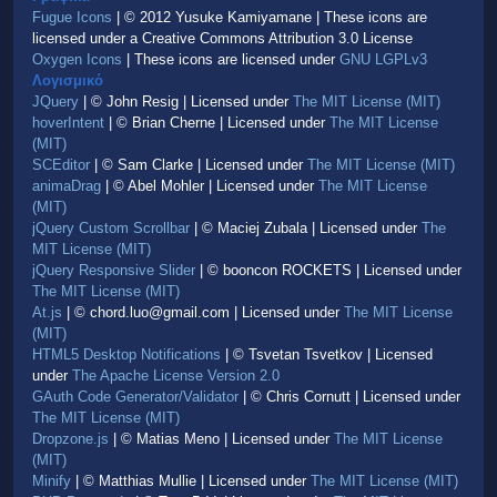
Fugue Icons
| © 2012 Yusuke Kamiyamane | These icons are
licensed under a Creative Commons Attribution 3.0 License
Oxygen Icons
| These icons are licensed under
GNU LGPLv3
Λογισμικό
JQuery
| © John Resig | Licensed under
The MIT License (MIT)
hoverIntent
| © Brian Cherne | Licensed under
The MIT License
(MIT)
SCEditor
| © Sam Clarke | Licensed under
The MIT License (MIT)
animaDrag
| © Abel Mohler | Licensed under
The MIT License
(MIT)
jQuery Custom Scrollbar
| © Maciej Zubala | Licensed under
The
MIT License (MIT)
jQuery Responsive Slider
| © booncon ROCKETS | Licensed under
The MIT License (MIT)
At.js
| © chord.luo@gmail.com | Licensed under
The MIT License
(MIT)
HTML5 Desktop Notifications
| © Tsvetan Tsvetkov | Licensed
under
The Apache License Version 2.0
GAuth Code Generator/Validator
| © Chris Cornutt | Licensed under
The MIT License (MIT)
Dropzone.js
| © Matias Meno | Licensed under
The MIT License
(MIT)
Minify
| © Matthias Mullie | Licensed under
The MIT License (MIT)