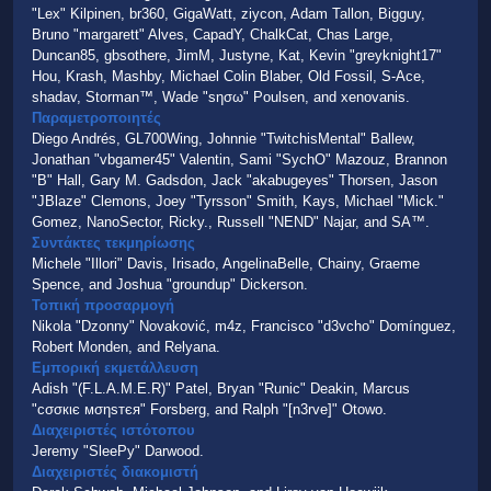
"Lex" Kilpinen, br360, GigaWatt, ziycon, Adam Tallon, Bigguy,
Bruno "margarett" Alves, CapadY, ChalkCat, Chas Large,
Duncan85, gbsothere, JimM, Justyne, Kat, Kevin "greyknight17"
Hou, Krash, Mashby, Michael Colin Blaber, Old Fossil, S-Ace,
shadav, Storman™, Wade "sησω" Poulsen, and xenovanis.
Παραμετροποιητές
Diego Andrés, GL700Wing, Johnnie "TwitchisMental" Ballew,
Jonathan "vbgamer45" Valentin, Sami "SychO" Mazouz, Brannon
"B" Hall, Gary M. Gadsdon, Jack "akabugeyes" Thorsen, Jason
"JBlaze" Clemons, Joey "Tyrsson" Smith, Kays, Michael "Mick."
Gomez, NanoSector, Ricky., Russell "NEND" Najar, and SA™.
Συντάκτες τεκμηρίωσης
Michele "Illori" Davis, Irisado, AngelinaBelle, Chainy, Graeme
Spence, and Joshua "groundup" Dickerson.
Τοπική προσαρμογή
Nikola "Dzonny" Novaković, m4z, Francisco "d3vcho" Domínguez,
Robert Monden, and Relyana.
Εμπορική εκμετάλλευση
Adish "(F.L.A.M.E.R)" Patel, Bryan "Runic" Deakin, Marcus
"cσσкιє мσηѕтєя" Forsberg, and Ralph "[n3rve]" Otowo.
Διαχειριστές ιστότοπου
Jeremy "SleePy" Darwood.
Διαχειριστές διακομιστή