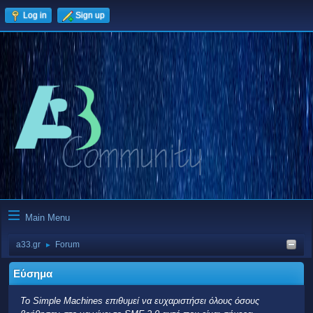
Log in
Sign up
Main Menu
a33.gr
Forum
►
Εύσημα
Το Simple Machines επιθυμεί να ευχαριστήσει όλους όσους