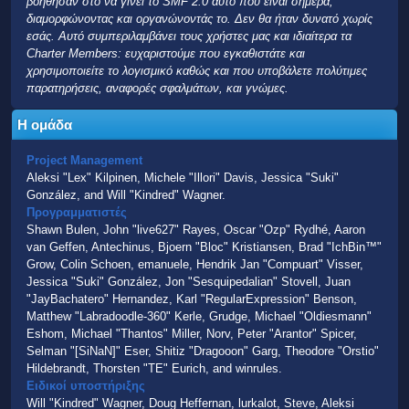
βοήθησαν στο να γίνει το SMF 2.0 αυτό που είναι σήμερα,
διαμορφώνοντας και οργανώνοντάς το. Δεν θα ήταν δυνατό χωρίς
εσάς. Αυτό συμπεριλαμβάνει τους χρήστες μας και ιδιαίτερα τα
Charter Members: ευχαριστούμε που εγκαθιστάτε και
χρησιμοποιείτε το λογισμικό καθώς και που υποβάλετε πολύτιμες
παρατηρήσεις, αναφορές σφαλμάτων, και γνώμες.
Η ομάδα
Project Management
Aleksi "Lex" Kilpinen, Michele "Illori" Davis, Jessica "Suki"
González, and Will "Kindred" Wagner.
Προγραμματιστές
Shawn Bulen, John "live627" Rayes, Oscar "Ozp" Rydhé, Aaron
van Geffen, Antechinus, Bjoern "Bloc" Kristiansen, Brad "IchBin™"
Grow, Colin Schoen, emanuele, Hendrik Jan "Compuart" Visser,
Jessica "Suki" González, Jon "Sesquipedalian" Stovell, Juan
"JayBachatero" Hernandez, Karl "RegularExpression" Benson,
Matthew "Labradoodle-360" Kerle, Grudge, Michael "Oldiesmann"
Eshom, Michael "Thantos" Miller, Norv, Peter "Arantor" Spicer,
Selman "[SiNaN]" Eser, Shitiz "Dragooon" Garg, Theodore "Orstio"
Hildebrandt, Thorsten "TE" Eurich, and winrules.
Ειδικοί υποστήριξης
Will "Kindred" Wagner, Doug Heffernan, lurkalot, Steve, Aleksi