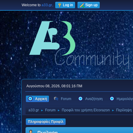
Welcome to
a33.gr
.
Log in
Sign up
Αυγούστου 08, 2026, 08:01:16 ΠΜ
Αρχική
Forum
Αναζήτηση
Ημερολόγ
a33.gr
Forum
Προφίλ του χρήστη Elcorazon
Περίληψη
►
►
►
Πληροφορίες Προφίλ
Περίληψη