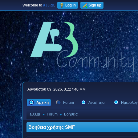
Welcome to
a33.gr
.
Log in
Sign up
Αυγούστου 09, 2026, 01:27:40 ΜΜ
Αρχική
Forum
Αναζήτηση
Ημερολόγ
a33.gr
Forum
Βοήθεια
►
►
Βοήθεια χρήσης SMF