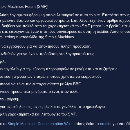
imple Machines Forum (SMF)!
λύση λογισμικού φόρουμ η οποία λειτουργεί σε αυτό το site. Επιτρέπει στους
α με έναν έξυπνο και οργανωμένο τρόπο. Επιπλέον, έχει έναν αριθμό ισχυρ
 Βοήθεια για πολλά από τα χαρακτηριστικά του SMF μπορεί να βρεθεί, είτε
α είτε επιλέγοντας έναν από τους συνδέσμους σε αυτή τη σελίδα. Αυτοί οι σύ
ν επίσημη ιστοσελίδα της Simple Machines.
ς να εγγραφούν για να αποκτήσουν πλήρη πρόσβαση.
συνδεθούν για να έχουν πρόσβαση στο λογαριασμό τους.
φίλ.
μο εργαλείο για την εύρεση πληροφοριών σε μηνύματα και συζητήσεις.
οσίευση μηνυμάτων επιτρέπει στους χρήστες να εκφραστούν.
πορεί να είναι πιο ευπαρουσίαστα με λίγο BBC.
έλνουν προσωπικά μηνύματα ο ένας στον άλλο.
 του φόρουμ.
α τις εκδηλώσεις, τις εορτές και τα γενέθλια, στο ημερολόγιο
φιλή χαρακτηριστικά και λειτουργίες του SMF.
τε το
Simple Machines Documentation Wiki
, επίσης δείτε τα
credits
για να μάθ