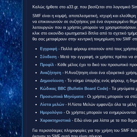
Καλώς ήρθατε στο a33.gr, που βασίζεται στο λογισμικό S
SMF είναι η κομψή, αποτελεσματική, ισχυρή και ελεύθερη 
να επικοινωνούν σε συζητήσεις για ένα συγκεκριμένο θέμ
λειτουργιών που οι χρήστες μπορούν να χρησιμοποιήσουν.
κλικ στο εικονίδιο ερωτηματικό δίπλα από το σχετικό τμήμ
θα σας μεταφέρουν στην κεντρική τεκμηρίωση του SMF στη
Εγγραφή
- Πολλά φόρουμ απαιτούν από τους χρήστε
Σύνδεση
- Μετά την εγγραφή, οι χρήστες πρέπει να 
Προφίλ
- Κάθε μέλος έχει το δικό του προσωπικό προ
Αναζήτηση
- Η Αναζήτηση είναι ένα εξαιρετικά χρήσι
Δημοσίευση
- Το νόημα ύπαρξης ενός φόρουμ, η δημ
Κώδικας BBC (Bulletin Board Code)
- Τα μηνύματα μ
Προσωπικά Μηνύματα
- Οι χρήστες μπορούν να στ
Λίστα μελών
- Η Λίστα Μελών εμφανίζει όλα τα μέλη
Ημερολόγιο
- Οι χρήστες μπορούν να ενημερώνονται γι
Χαρακτηριστικά
- Εδώ είναι μια λίστα με τα πιο δημο
Για περισσότερες πληροφορίες για την χρήση του SMF δεί
έκαναν το SMF αυτό που είναι σήμερα.