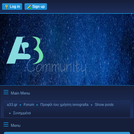
Log in
Sign up
Main Menu
a33.gr
Forum
Προφίλ του χρήστη ixnografia
Show posts
►
►
►
Συνημμένα
►
Menu