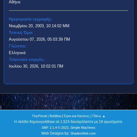
Αθήνα
Ημερομηνία εγγραφής:
Νοεμβρίου 20, 2003, 10:14:02 ΜΜ
Τοπική Ώρα:
Αυγούστου 07, 2026, 05:03:39 ΠΜ
Γλώσσα:
Ελληνικά
Τελευταία ενεργός:
Ιουλίου 30, 2026, 10:02:01 ΠΜ
|
|
|
TinyPortal
Βοήθεια
Όροι και Κανόνες
Πάνω ▲
Η σελίδα δημιουργήθηκε σε 1.524 δευτερόλεπτα με 18 ερωτήματα.
,
SMF 2.1.4 © 2023
Simple Machines
Web Designs by:
ShadesWeb.com