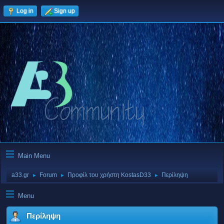
Log in
Sign up
Main Menu
a33.gr
Forum
Προφίλ του χρήστη KostasD33
Περίληψη
►
►
►
Menu
Περίληψη