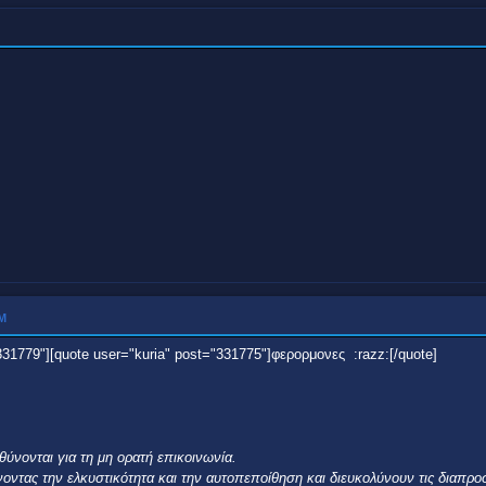
ΜΜ
331779"][quote user="kuria" post="331775"]φερορμονες :razz:[/quote]
θύνονται για τη μη ορατή επικοινωνία.
ντας την ελκυστικότητα και την αυτοπεποίθηση και διευκολύνουν τις διαπρ