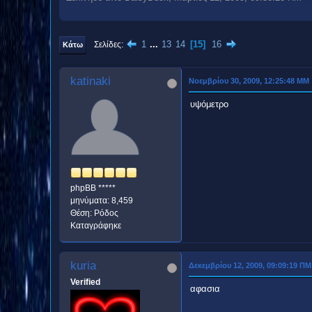
1
...
13
14
15
16
Σελίδες
Κάτω
katinaki
Νοεμβρίου 30, 2009, 12:25:48 ΜΜ
υψόμετρο
phpBB *****
μηνύματα: 8,459
Θέση: Ρόδος
Καταγράφηκε
kuria
Δεκεμβρίου 12, 2009, 09:09:19 ΠΜ
Verified
αφασια