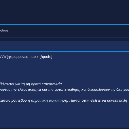
έπει...
1775"]φερορμονες :razz:[/quote]
θύνονται για τη μη ορατή επικοινωνία.
ντας την ελκυστικότητα και την αυτοπεποίθηση και διευκολύνουν τις διαπρ
 κάποιο ραντεβού ή σημαντική συνάντηση. Πάντα, όταν θελετε να κάνετε καλή