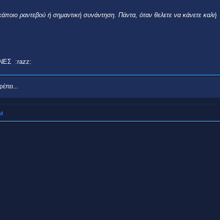
 κάποιο ραντεβού ή σημαντική συνάντηση. Πάντα, όταν θελετε να κάνετε καλή
ΝΕΣ :razz:
έπει...
ΜΜ