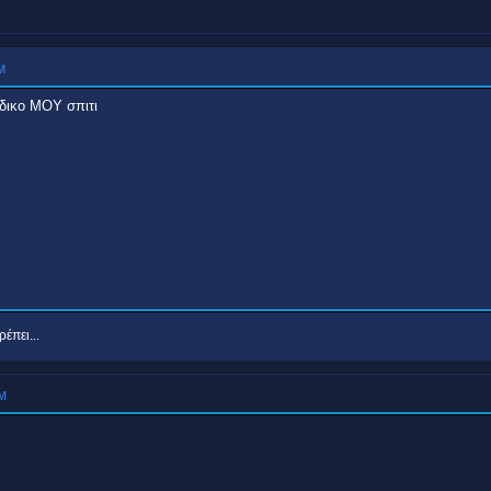
Μ
ικο ΜΟΥ σπιτι
έπει...
ΜΜ