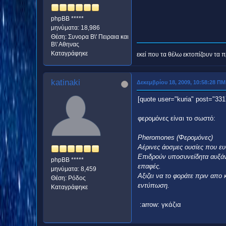
phpBB *****
μηνύματα: 18,986
Θέση: Συνορα Β\' Πειραια και
Β\' Αθηνας
Καταγράφηκε
εκεί που τα θέλω εκτοπίζουν τα πρ
katinaki
Δεκεμβρίου 18, 2009, 10:58:28 ΠΜ
[quote user="kuria" post="33
φερομόνες είναι το σωστό:
Pheromones (Φερομόνες)
Αέρινες άοσμες ουσίες που ευ
Επιδρούν υποσυνείδητα αυξάνο
phpBB *****
επαφές.
μηνύματα: 8,459
Αξιζει να το φοράτε πριν απο
Θέση: Ρόδος
εντύπωση.
Καταγράφηκε
:arrow: γκάζια