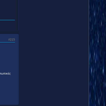
#215
οσωπικές