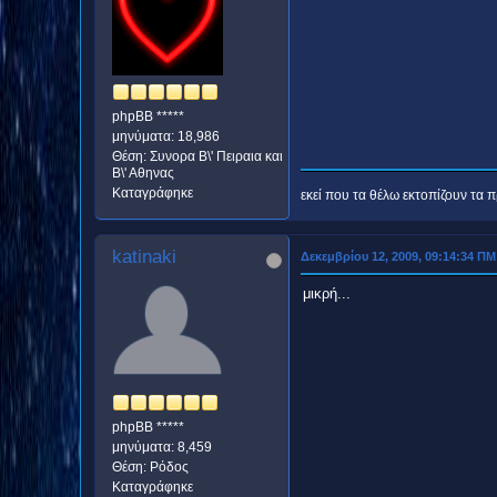
phpBB *****
μηνύματα: 18,986
Θέση: Συνορα Β\' Πειραια και
Β\' Αθηνας
Καταγράφηκε
εκεί που τα θέλω εκτοπίζουν τα πρ
katinaki
Δεκεμβρίου 12, 2009, 09:14:34 ΠΜ
μικρή...
phpBB *****
μηνύματα: 8,459
Θέση: Ρόδος
Καταγράφηκε