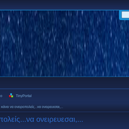
ιο
TinyPortal
κάνει να ονειροπολείς...να ονειρευεσαι,...
ολείς...να ονειρευεσαι,...