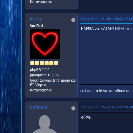
Καταγράφηκε
kuria
Σεπτεμβρίου 11, 2014, 06:26:42 Μ
Verified
ΕΜΦΙΑ να ΚΑΤΑΡΓΗΘΕΙ στο δ
phpBB *****
μηνύματα: 18,986
Θέση: Συνορα Β\' Πειραια και
Β\' Αθηνας
Καταγράφηκε
εκεί που τα θέλω εκτοπίζουν τα πρ
katinaki
Σεπτεμβρίου 15, 2014, 05:57:24 
φύση...