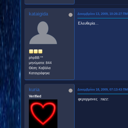
kataigida
Δεκεμβρίου 13, 2009, 10:26:27 ΠΜ
Ελευθερία...
phpBB **
μηνύματα: 844
Θέση: Kαβάλα
Καταγράφηκε
kuria
Δεκεμβρίου 18, 2009, 07:13:43 ΠΜ
Verified
φερορμονες :razz: