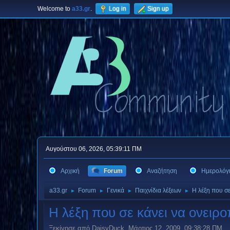
Welcome to
a33.gr
.
Log in
Sign up
Αυγούστου 06, 2026, 05:39:11 ΠΜ
Αρχική
Forum
Αναζήτηση
Ημερολόγ
a33.gr
Forum
Γενικά
Παιχνίδια λέξεων
Η λέξη που σε 
►
►
►
►
Η λέξη που σε κάνει να ονειροπ
Ξεκίνησε από DaisyDuck, Μάρτιος 12, 2009, 09:38:28 ΠΜ