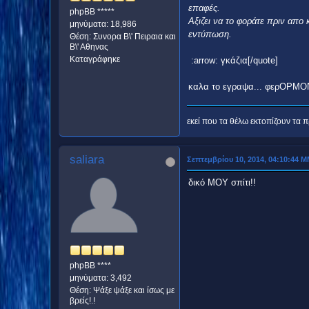
επαφές.
phpBB *****
Αξιζει να το φοράτε πριν απο
μηνύματα: 18,986
εντύπωση.
Θέση: Συνορα Β\' Πειραια και
Β\' Αθηνας
Καταγράφηκε
:arrow: γκάζια[/quote]
καλα το εγραψα... φερΟΡΜΟ
εκεί που τα θέλω εκτοπίζουν τα πρ
saliara
Σεπτεμβρίου 10, 2014, 04:10:44 
δικό ΜΟΥ σπίτι!!
phpBB ****
μηνύματα: 3,492
Θέση: Ψάξε ψάξε και ίσως με
βρείς!.!