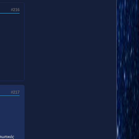
#216
#217
οσωπικές