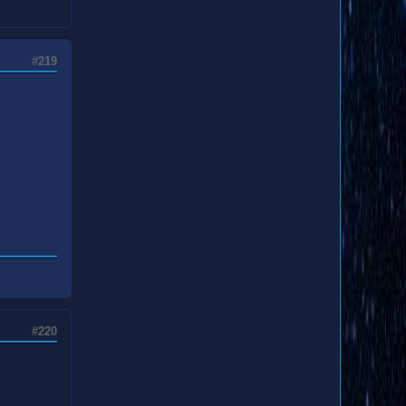
#219
#220