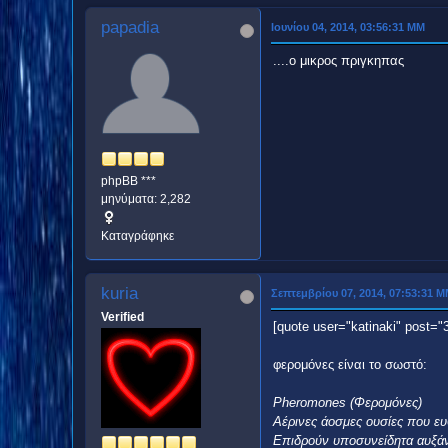
papadia
Ιουνίου 04, 2014, 03:56:31 ΜΜ
....ο μικρος πριγκηπας
phpBB ***
μηνύματα: 2,282
Καταγράφηκε
kuria
Σεπτεμβρίου 07, 2014, 07:53:31 
Verified
[quote user="katinaki" post="
φερομόνες είναι το σωστό:
Pheromones (Φερομόνες)
Αέρινες άοσμες ουσίες που ευ
Επιδρούν υποσυνείδητα αυξάνο