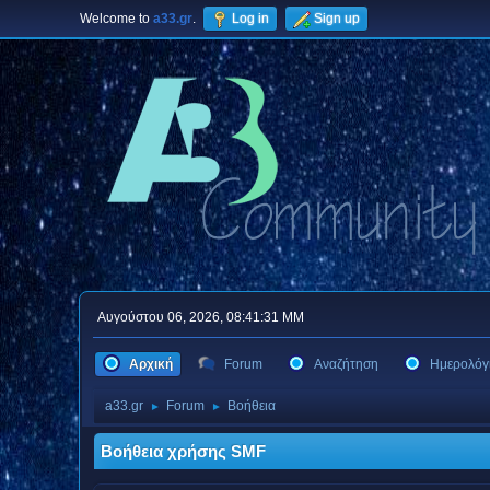
Welcome to
a33.gr
.
Log in
Sign up
Αυγούστου 06, 2026, 08:41:31 ΜΜ
Αρχική
Forum
Αναζήτηση
Ημερολόγ
a33.gr
Forum
Βοήθεια
►
►
Βοήθεια χρήσης SMF