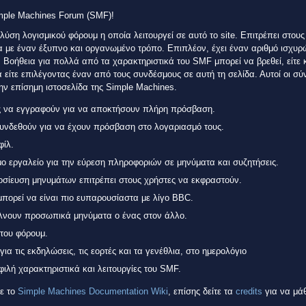
imple Machines Forum (SMF)!
λύση λογισμικού φόρουμ η οποία λειτουργεί σε αυτό το site. Επιτρέπει στους
α με έναν έξυπνο και οργανωμένο τρόπο. Επιπλέον, έχει έναν αριθμό ισχυρ
 Βοήθεια για πολλά από τα χαρακτηριστικά του SMF μπορεί να βρεθεί, είτε
α είτε επιλέγοντας έναν από τους συνδέσμους σε αυτή τη σελίδα. Αυτοί οι σύ
ν επίσημη ιστοσελίδα της Simple Machines.
ς να εγγραφούν για να αποκτήσουν πλήρη πρόσβαση.
συνδεθούν για να έχουν πρόσβαση στο λογαριασμό τους.
φίλ.
μο εργαλείο για την εύρεση πληροφοριών σε μηνύματα και συζητήσεις.
οσίευση μηνυμάτων επιτρέπει στους χρήστες να εκφραστούν.
πορεί να είναι πιο ευπαρουσίαστα με λίγο BBC.
έλνουν προσωπικά μηνύματα ο ένας στον άλλο.
 του φόρουμ.
α τις εκδηλώσεις, τις εορτές και τα γενέθλια, στο ημερολόγιο
φιλή χαρακτηριστικά και λειτουργίες του SMF.
τε το
Simple Machines Documentation Wiki
, επίσης δείτε τα
credits
για να μάθ