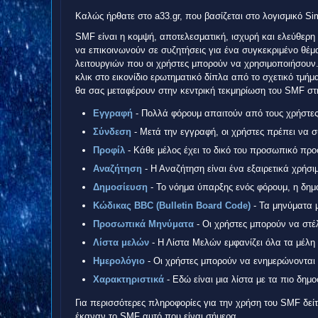
Καλώς ήρθατε στο a33.gr, που βασίζεται στο λογισμικό S
SMF είναι η κομψή, αποτελεσματική, ισχυρή και ελεύθερη 
να επικοινωνούν σε συζητήσεις για ένα συγκεκριμένο θέμ
λειτουργιών που οι χρήστες μπορούν να χρησιμοποιήσουν.
κλικ στο εικονίδιο ερωτηματικό δίπλα από το σχετικό τμήμ
θα σας μεταφέρουν στην κεντρική τεκμηρίωση του SMF στη
Εγγραφή
- Πολλά φόρουμ απαιτούν από τους χρήστε
Σύνδεση
- Μετά την εγγραφή, οι χρήστες πρέπει να 
Προφίλ
- Κάθε μέλος έχει το δικό του προσωπικό προ
Αναζήτηση
- Η Αναζήτηση είναι ένα εξαιρετικά χρήσι
Δημοσίευση
- Το νόημα ύπαρξης ενός φόρουμ, η δημ
Κώδικας BBC (Bulletin Board Code)
- Τα μηνύματα μ
Προσωπικά Μηνύματα
- Οι χρήστες μπορούν να στ
Λίστα μελών
- Η Λίστα Μελών εμφανίζει όλα τα μέλη
Ημερολόγιο
- Οι χρήστες μπορούν να ενημερώνονται γι
Χαρακτηριστικά
- Εδώ είναι μια λίστα με τα πιο δημο
Για περισσότερες πληροφορίες για την χρήση του SMF δεί
έκαναν το SMF αυτό που είναι σήμερα.