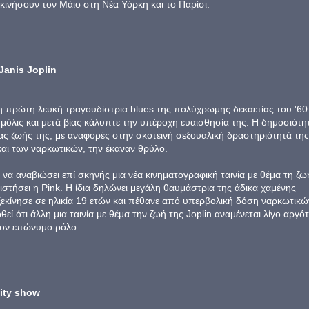
εκινήσουν τον Μάιο στη Νέα Υόρκη και το Παρίσι.
Janis Joplin
 η πρώτη λευκή τραγουδίστρια blues της πολύχρωμης δεκαετίας του '60
όλις και μετά βίας κάλυπτε την υπέροχη ευαισθησία της. Η δημοσιότη
ς ζωής της, με αναφορές στην σκοτεινή σεξουαλική δραστηριότητά της 
αι των ναρκωτικών, την έκαναν θρύλο.
να αναβιώσει επί σκηνής μια νέα κινηματογραφική ταινία με θέμα τη ζω
τήσει η Pink. Η ίδια δηλώνει μεγάλη θαυμάστρια της άδικα χαμένης
ξεκίνησε σε ηλικία 19 ετών και πέθανε από υπερβολική δόση ναρκωτικώ
θεί ότι άλλη μια ταινία με θέμα την ζωή της Joplin αναμένεται λίγο αργό
τον επώνυμο ρόλο.
lity show