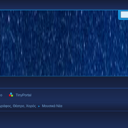
ιο
TinyPortal
γράφος, Θέατρο, Χορός
Μουσικά Νέα
►