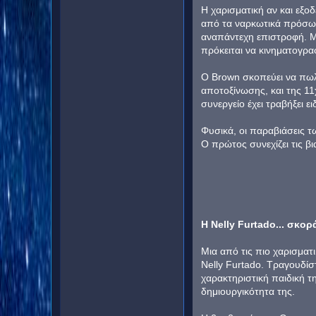
Η χαρισματική αν και εξο
από τα ναρκωτικά πρόσωπο
αναπάντεχη επιστροφή. Μα
πρόκειται να κινηματογρα
O Brown σκοπεύει να πωλή
αποτοξίνωσης, και της 11
συνεργείο έχει τραβήξει ε
Φυσικά, οι παραβιάσεις τ
Ο πρώτος συνεχίζει τις βι
Η Nelly Furtado... σκορ
Μια από τις πιο χαρισματ
Nelly Furtado. Τραγουδίσ
χαρακτηριστική παιδική τη
δημιουργικότητα της.