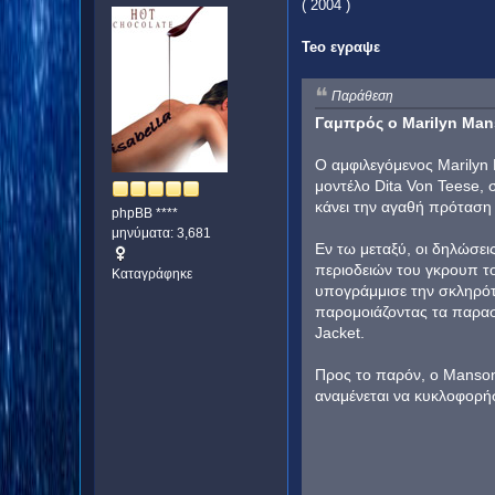
( 2004 )
Teo εγραψε
Παράθεση
Γαμπρός ο Marilyn Ma
Ο αμφιλεγόμενος Marilyn 
μοντέλο Dita Von Teese,
κάνει την αγαθή πρόταση 
phpBB ****
μηνύματα: 3,681
Εν τω μεταξύ, οι δηλώσει
περιοδειών του γκρουπ το
Καταγράφηκε
υπογράμμισε την σκληρότ
παρομοιάζοντας τα παρασκ
Jacket.
Προς το παρόν, ο Manson 
αναμένεται να κυκλοφορή