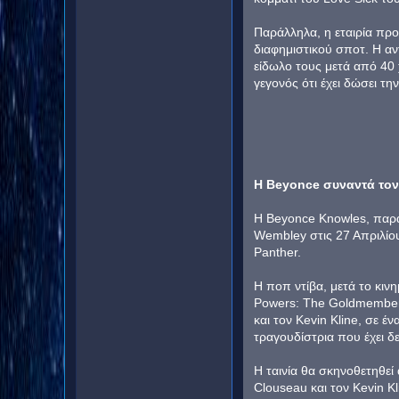
Παράλληλα, η εταιρία προ
διαφημιστικού σποτ. Η α
είδωλο τους μετά από 40 
γεγονός ότι έχει δώσει τη
H Beyonce συναντά το
Η Beyonce Knowles, παρά
Wembley στις 27 Απριλίου
Panther.
Η ποπ ντίβα, μετά το κιν
Powers: The Goldmember,
και τον Kevin Kline, σε έ
τραγουδίστρια που έχει δε
H ταινία θα σκηνοθετηθε
Clouseau και τον Kevin K