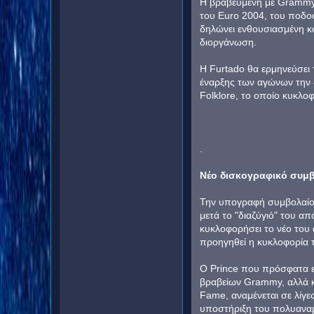
Η βραβευμένη με Grammy 
του Euro 2004, του ποδοσ
δηλώνει ενθουσιασμένη κα
διοργάνωση.
H Furtado θα ερμηνεύσει 
έναρξης των αγώνων την 4
Folklore, το οποίο κυκλο
.
Νέο δισκογραφικό συμβό
Την υπογραφή συμβολαίου 
μετά το "διαζύγιό" του α
κυκλοφορήσει το νέο του ά
προηγηθεί η κυκλοφορία τ
Ο Prince που πρόσφατα ε
βραβείων Grammy, αλλά κα
Fame, αναμένεται σε λίγες
υποστήριξη του πολυαναμ