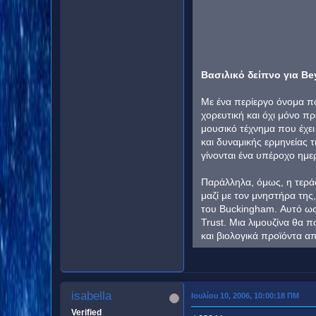
Βασιλικό δείπνο για Be
Με ένα περίεργο όνομα πο
χορευτική και όχι μόνο π
μουσικό τέχνημα που έχει
και δυναμικής ερμηνείας 
γίνονται ένα υπέροχο ημε
Παράλληλα, όμως, η τεράσ
μαζί με τον μνηστήρα τη
του Buckingham. Αυτό ως
Trust. Μια λιμουζίνα θα π
και βιολογικά προϊόντα α
isabella
Ιουλίου 10, 2006, 10:00:18 ΠΜ
Verified