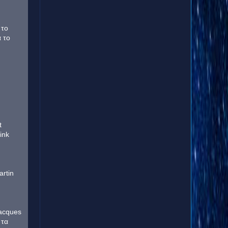
 το
 το
t
ink
rtin
Jacques
 τα