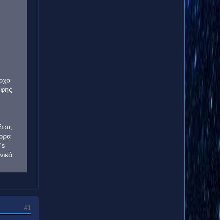
ροχο
υφης
τσι,
τορα
's
νικά
#1