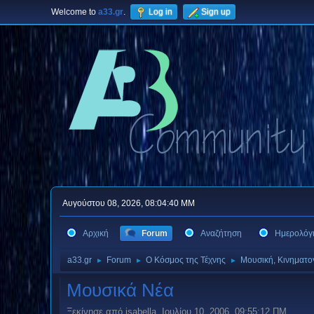
Welcome to
a33.gr
.
Log in
Sign up
Αυγούστου 08, 2026, 08:04:40 ΜΜ
Αρχική
Forum
Αναζήτηση
Ημερολόγ
a33.gr
Forum
Ο Κόσμος της Τέχνης
Μουσική, Κινηματο
►
►
►
Μουσικά Νέα
Ξεκίνησε από isabella, Ιουλίου 10, 2006, 09:55:12 ΠΜ