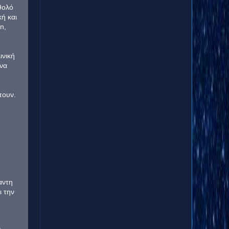
θολό
ή και
n,
ινική
ένα
πουν.
αντη
ι την