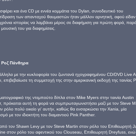
σφέρει και ένα CD με εννέα κομμάτια του Dylan, συνοδευτικό του
ντίδραση των απανταχού θαυμαστών ήταν μάλλον αρνητική, αφού είδαν
χρόνια ιστορίας να λαμβάνει μέρος σε διαφήμιση για πρώτη φορά, παρά
ν μουσική του για διαφημίσεις.
ν Ροζ Πάνθηρα
λληλα με την κυκλοφορία του ζωντανά ηχογραφημένου CD/DVD Live A
, επιβεβαίωσε τη συμμετοχή της στην αμερικανική εκδοχή της ταινίας P
ηματογραφικό της ντεμπούτο δίπλα στον Mike Myers στην ταινία Austin
 πρόκειται αυτή τη φορά να συμπρωταγωνιστήσει μαζί με τον Steve Ma
ναν ρόλο πολύ οικείο γι' αυτήν, καθώς θα ενσαρκώσει την Xania, μία
σμό με τον ιδιοκτήτη του διαμαντιού Pink Panther.
ί από τον Shawn Levy με τον Steve Martin στον ρόλο του Επιθεωρητή 
line στον ρόλο του αφεντικού του Clouseau, Επιθεωρητή Dreyfuss, ενώ