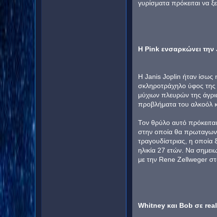
γυρίσματα πρόκειται να ξ
Η Pink ενσαρκώνει την 
Η Janis Joplin ήταν ίσως
σκληροτράχηλο ύφος της μ
μύχιων πλευρών της άγρια
προβλήματα του αλκοόλ κ
Τον θρύλο αυτό πρόκειται 
στην οποία θα πρωταγωνισ
τραγουδίστριας, η οποία 
ηλικία 27 ετών. Να σημειω
με την Rene Zellweger σ
Whitney και Bob σε rea