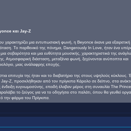
yonce και Jay-Z
υ χαρακτηρίζει μια εντυπωσιακή φωνή, η Beyonce έκανε μια εξαιρετική
ρόταση. Το παρθενικό της πόνημα, Dangerously In Love, ήταν ένα υπέ
 μια σοβαρότητα και μια ευθύτητα μουσικής, χαρακτηριστικά της ανάγλ
της. Ατμοσφαιρική διάσταση, μεταξένια φωνή, ξεχύνονται ανύποπτα και
ρολόγιο, μιας ανάλαφρης εποχής.
τια επιτυχία της ήταν και το διαβατήριο της στους υψηλούς κύκλους. Έ
ς, Jay-Z, προσκλήθηκαν από τον πρίγκιπα Κάρολο σε δείπνο, στα ανάκ
 ένδειξη ευγνωμοσύνης, επειδή έλαβαν μέρος στη συναυλία The Prince
αραλάβει το ζεύγος για να το οδηγήσει στο παλάτι, όπου θα γευθεί οργα
πό την φάρμα του Πρίγκιπα.