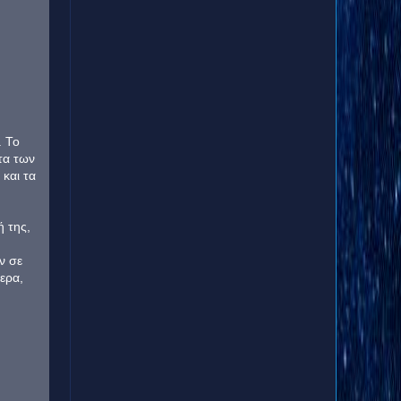
. Το
τα των
και τα
ή της,
ν σε
τερα,