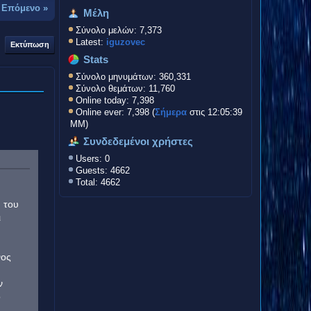
-
Επόμενο »
Μέλη
Σύνολο μελών: 7,373
Latest:
iguzovec
Εκτύπωση
Stats
Σύνολο μηνυμάτων: 360,331
Σύνολο θεμάτων: 11,760
Online today: 7,398
Online ever: 7,398 (
Σήμερα
στις 12:05:39
ΜΜ)
Συνδεδεμένοι χρήστες
Users: 0
Guests: 4662
Total: 4662
 του
ι
νος
ν
ο