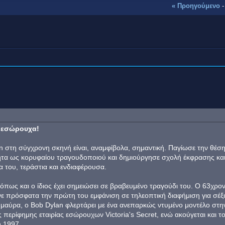
« Προηγούμενο
ι εσώρουχα!
 στη σύγχρονη σκηνή είναι, αναμφίβολα, σημαντική. Παγίωσε την θέση
ητα ως κορυφαίου τραγουδοποιού και δημιούργησε σχολή έκφρασης κα
 του, τεράστια και ενδιαφέρουσα.
 όπως και ο ίδιος έχει σημειώσει σε βραβευμένο τραγούδι του. Ο 63χρο
ε πρόσφατα την πρώτη του εμφάνιση σε τηλεοπτική διαφήμιση για σέξι
μαύρα, ο Bob Dylan φλερτάρει με ένα ανεπαρκώς ντυμένο μοντέλο στη
 περίφημης εταιρίας εσώρουχων Victoria's Secret, ενώ ακούγεται και τ
υ 1997.