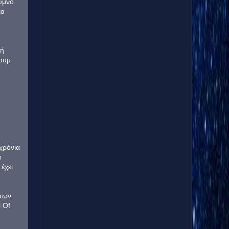
ύμνο
ια
τή
πουμ
χρόνια
α
έχει
 των
 Of