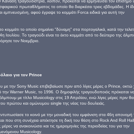
Καναδή τραγουδίστρια, λοιπόν, πρόκειται να ερμηνεύσει τον επίσημο 
φαιρικού πρωταθλήματος το οποίο θα διαρκέσει τρεις εβδομάδες. Η ίδ
ι εμπνευσμένη, αφού έγραψε το κομμάτι Forca ειδικά για αυτή την
το κομμάτι το οποίο σημαίνει "δύναμη" στα πορτογαλικά, κατά την τελε
η Ιουλίου. Το τραγούδι είναι το έκτο κομμάτι από το δεύτερο της άλμ
φόρησε τον Νοεμβριο.
λαιο για τον Prince
με την Sony Music επιβεβαίωσε πριν από λίγες μέρες ο Prince, oκτώ 
πό την Warner Music, το 1996. Ο δημοφιλής τραγουδοποιός πρόκειται ν
λμπουμ με τίτλο Musicology στις 19 Απριλίου, ενώ λίγες μέρες πριν θα 
ου πρώτου και ομώνυμου single της νέας του δουλειάς.
ντυπωσίασε το κοινό με την μοναδική του εμφάνιση στα 46η απονομή
ι που στη συνέχεια απέκτησε τη δική του θέση στο Rock And Roll Hall
 μέρες να ανακοινώσει και τις ημερομηνίες της περιοδείας του για την
ενόμενου Musicology.