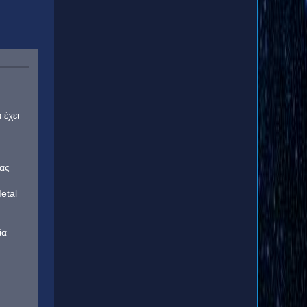
 έχει
τας
etal
ία