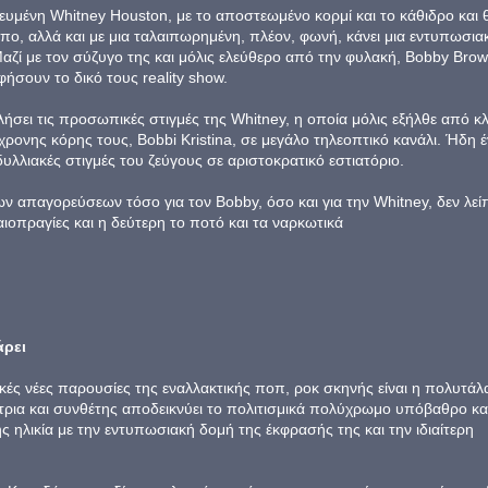
δευμένη Whitney Houston, με το αποστεωμένο κορμί και το κάθιδρο και 
, αλλά και με μια ταλαιπωρημένη, πλέον, φωνή, κάνει μια εντυπωσιακ
ζί με τον σύζυγο της και μόλις ελεύθερο από την φυλακή, Bobby Brow
φήσουν το δικό τους reality show.
σει τις προσωπικές στιγμές της Whitney, η οποία μόλις εξήλθε από κλ
χρονης κόρης τους, Bobbi Kristina, σε μεγάλο τηλεοπτικό κανάλι. Ήδη 
ιδυλλιακές στιγμές του ζεύγους σε αριστοκρατικό εστιατόριο.
ων απαγορεύσεων τόσο για τον Bobby, όσο και για την Whitney, δεν λεί
αιοπραγίες και η δεύτερη το ποτό και τα ναρκωτικά
άρει
ικές νέες παρουσίες της εναλλακτικής ποπ, ροκ σκηνής είναι η πολυτάλ
τρια και συνθέτης αποδεικνύει το πολιτισμικά πολύχρωμο υπόβαθρο κα
ς ηλικία με την εντυπωσιακή δομή της έκφρασής της και την ιδιαίτερη