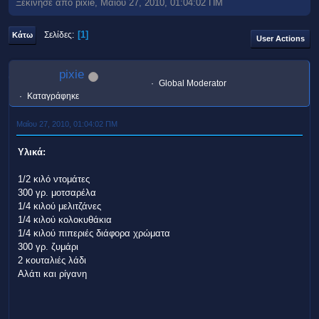
Ξεκίνησε από pixie, Μαΐου 27, 2010, 01:04:02 ΠΜ
1
Σελίδες
Κάτω
User Actions
pixie
Global Moderator
Καταγράφηκε
Μαΐου 27, 2010, 01:04:02 ΠΜ
Υλικά:
1/2 κιλό ντομάτες
300 γρ. μοτσαρέλα
1/4 κιλού μελιτζάνες
1/4 κιλού κολοκυθάκια
1/4 κιλού πιπεριές διάφορα χρώματα
300 γρ. ζυμάρι
2 κουταλιές λάδι
Αλάτι και ρίγανη