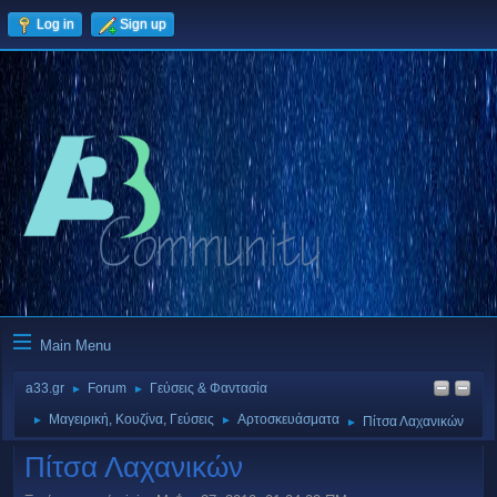
Log in
Sign up
Main Menu
a33.gr
Forum
Γεύσεις & Φαντασία
►
►
Μαγειρική, Κουζίνα, Γεύσεις
Αρτοσκευάσματα
►
►
Πίτσα Λαχανικών
►
Πίτσα Λαχανικών