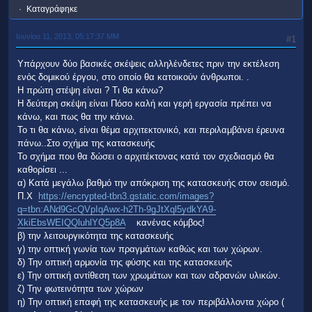
Καταγράφηκε
Ιουνίου 11, 2013, 05:17:37 ΜΜ
#1
Υπάρχουν δύο βασικές σκέψεις αλληλένδετες πριν την εκτέλεση
ενός δομικού έργου, στο οποίο θα κατοικούν άνθρωποι. .
Η πρώτη στέψη είναι ? Τι θα κάνω?
Η δεύτερη σκέψη είναι Πόσο καλή και γερή εργασία πρέπει να
κάνω, και πως θα την κάνω.
Το τι θα κάνω, είναι θέμα αρχιτεκτονικό, και περιλαμβάνει έρευνα
πάνω..Στο σχήμα της κατασκευής
Το σχήμα που θα δώσει ο αρχιτέκτονας κατά τον σχεδιασμό θα
καθορίσει ...
α) Κατά μεγάλω βαθμό την απόκριση της κατασκευής στον σεισμό.
Π.Χ
https://encrypted-tbn3.gstatic.com/images?
q=tbn:ANd9GcQVpIqAwx-h2Th-9gJtXql5ydkYA9-
XkiEbsWEIQQluhlYQ5p8A
κανένας κόμβος!
β) την λειτουργικότητα της κατασκευής
γ) την οπτική γωνία των πραγμάτων καθώς και των χώρων.
δ) Την οπτική αρμονία της φύσης και της κατασκευής
ε) Την οπτική αντίθεση των χρωμάτων και των αδρανών υλικών.
ζ) Την φωτεινότητα των χώρων
η) Την οπτική επαφή της κατασκευής με τον περιβάλλοντα χώρο (