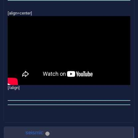
[align=center]
[/align]
seismic